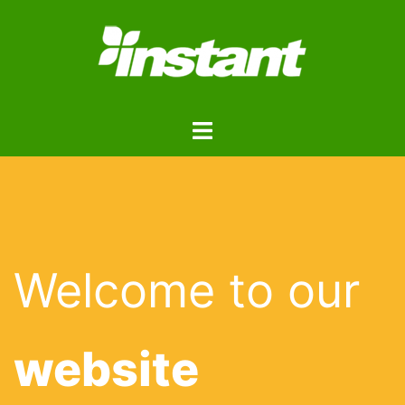
コ
ン
テ
ン
ツ
ト
へ
グ
ス
ル
キ
メ
ッ
ニ
プ
ュ
ー
Welcome to our
website