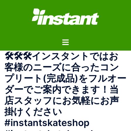
コ
ン
テ
ン
ツ
ト
へ
グ
ス
🛠️🛠️🛠️インスタントではお
ル
キ
メ
ッ
客様のニーズに合ったコン
ニ
プ
プリート(完成品)をフルオー
ュ
ー
ダーでご案内できます！当
店スタッフにお気軽にお声
掛けください
#instantskateshop