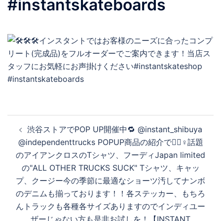
#instantskateboards
投
渋谷ストアでPOP UP開催中🔁 @instant_shibuya
稿
@independenttrucks POPUP商品の紹介です🏼‍♀️話題
ナ
のアイアンクロスのTシャツ、フーディJapan limited
ビ
の"ALL OTHER TRUCKS SUCK" Tシャツ、キャッ
ゲ
プ、クージー今の季節に最適なショーツ汚してナンボ
ー
のデニムも揃っております！！各ステッカー、もちろ
シ
んトラックも各種各サイズありますのでインディユー
ョ
ザーじゃない方も是非お試しを！【INSTANT