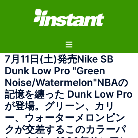
コ
ン
テ
ン
ツ
ト
へ
グ
ス
7月11日(土)発売Nike SB
ル
キ
メ
ッ
Dunk Low Pro "Green
ニ
プ
Noise/Watermelon"NBAの
ュ
ー
記憶を纏った Dunk Low Pro
が登場。グリーン、カリ
ー、ウォーターメロンピン
クが交差するこのカラーパ