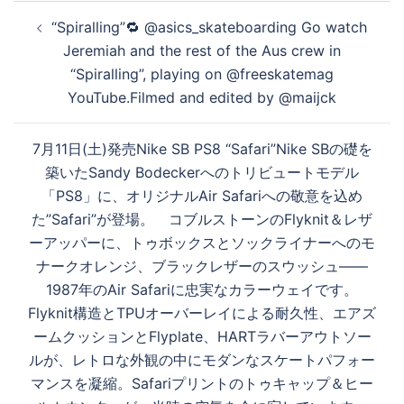
投
“Spiralling”🔁 @asics_skateboarding Go watch
稿
Jeremiah and the rest of the Aus crew in
ナ
“Spiralling”, playing on @freeskatemag
ビ
YouTube.Filmed and edited by @maijck
ゲ
ー
7月11日(土)発売Nike SB PS8 “Safari”Nike SBの礎を
シ
築いたSandy Bodeckerへのトリビュートモデル
ョ
「PS8」に、オリジナルAir Safariへの敬意を込め
ン
た”Safari”が登場。 コブルストーンのFlyknit＆レザ
ーアッパーに、トゥボックスとソックライナーへのモ
ナークオレンジ、ブラックレザーのスウッシュ——
1987年のAir Safariに忠実なカラーウェイです。
Flyknit構造とTPUオーバーレイによる耐久性、エアズ
ームクッションとFlyplate、HARTラバーアウトソー
ルが、レトロな外観の中にモダンなスケートパフォー
マンスを凝縮。Safariプリントのトゥキャップ＆ヒー