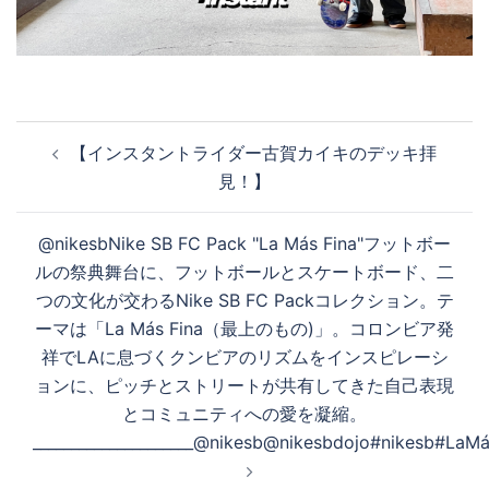
投
【インスタントライダー古賀カイキのデッキ拝
稿
見！】
ナ
ビ
@nikesbNike SB FC Pack "La Más Fina"フットボー
ゲ
ルの祭典舞台に、フットボールとスケートボード、二
ー
つの文化が交わるNike SB FC Packコレクション。テ
シ
ーマは「La Más Fina（最上のもの)」。コロンビア発
ョ
祥でLAに息づくクンビアのリズムをインスピレーシ
ン
ョンに、ピッチとストリートが共有してきた自己表現
とコミュニティへの愛を凝縮。
_____________________@nikesb@nikesbdojo#nikesb#LaMá