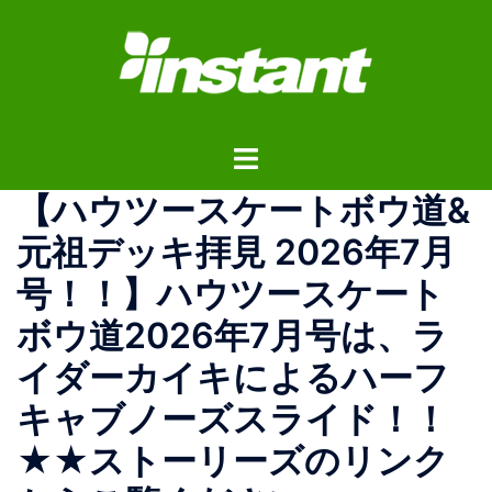
コ
ン
テ
ン
ツ
ト
へ
グ
ス
【ハウツースケートボウ道&
ル
キ
メ
ッ
元祖デッキ拝見 2026年7月
ニ
プ
号！！】ハウツースケート
ュ
ー
ボウ道2026年7月号は、ラ
イダーカイキによるハーフ
キャブノーズスライド！！
★★ストーリーズのリンク