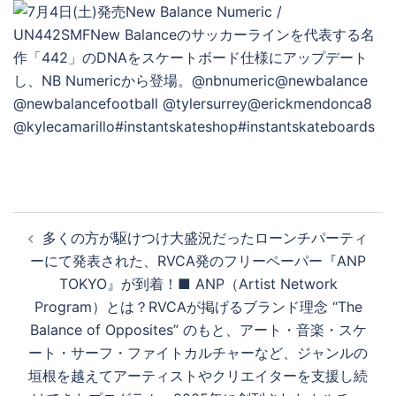
を
再
生
投
多くの方が駆けつけ大盛況だったローンチパーティ
稿
す
ーにて発表された、RVCA発のフリーペーパー『ANP
ナ
TOKYO』が到着！■ ANP（Artist Network
ビ
Program）とは？RVCAが掲げるブランド理念 “The
ゲ
る
Balance of Opposites” のもと、アート・音楽・スケ
ー
ート・サーフ・ファイトカルチャーなど、ジャンルの
シ
垣根を越えてアーティストやクリエイターを支援し続