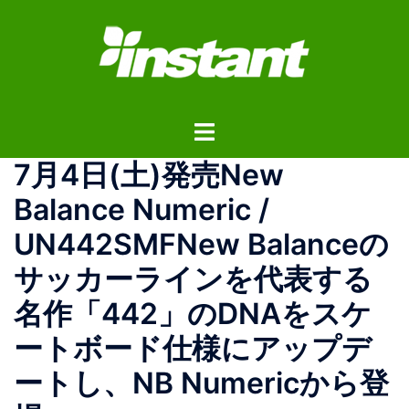
コ
ン
テ
ン
ツ
ト
へ
グ
ス
7月4日(土)発売New
ル
キ
メ
ッ
Balance Numeric /
ニ
プ
UN442SMFNew Balanceの
ュ
ー
サッカーラインを代表する
名作「442」のDNAをスケ
ートボード仕様にアップデ
ートし、NB Numericから登