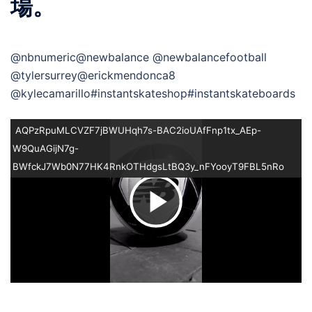
場。
@nbnumeric@newbalance @newbalancefootball
@tylersurrey@erickmendonca8
@kylecamarillo#instantskateshop#instantskateboards
AQPzRpuMLCVZF7jBWUHqh7s-BAC2ioUAfFnp1tx_AEp-
W9QuAGijN7g-
BWfckJ7Wb0N77HK4RnkOTHdgsLtBQ3y_nFYooyT9FBL5nRo
ビ
デ
オ