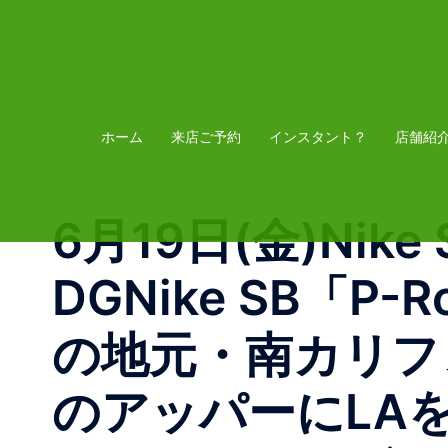
コ
ン
テ
ン
ツ
ホーム
来店ご予約
インスタント？
店舗紹
へ
ス
6月19日(金)Nike S
キ
ッ
DGNike SB「P-
プ
の地元・南カリフ
のアッパーにLA