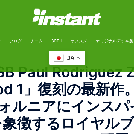
介
ブログ
チーム
30TH
オススメ
オリジナルデッキ製
JA
B Paul Rodriguez 
Rod 1」復刻の最新作。Pa
ォルニアにインスパ
を象徴するロイヤル