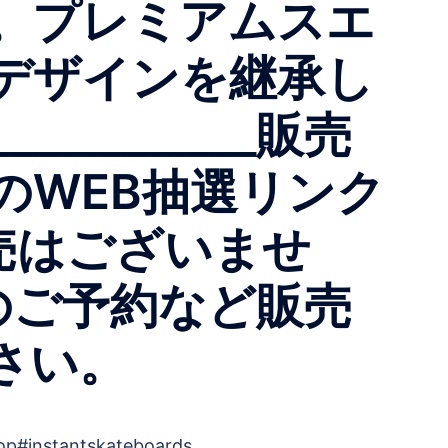
。プレミアムスエ
デザインを継承し
________販売
のWEB抽選リンク
売はございませ
のご予約など販売
さい。
op#instantskateboards