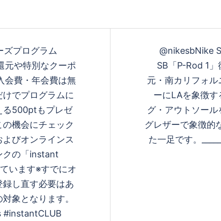
ンバーズプログラム
@nikesbNike S
ント還元や特別なクーポ
SB「P-Rod 1
入会費・年会費は無
元・南カリフォル
だけでプログラムに
ーにLAを象徴
500ptもプレゼ
グ・アウトソール
この機会にチェック
グレザーで象徴的
およびオンラインス
た一足です。____
「instant
しています※すでにオ
登録し直す必要はあ
の対象となります。
s #instantCLUB