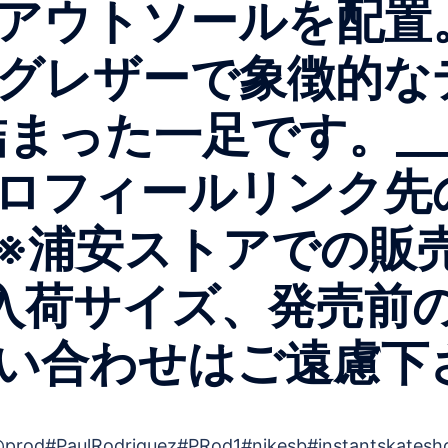
アウトソールを配置
グレザーで象徴的な
った一足です。______
ロフィールリンク先
※浦安ストアでの販
入荷サイズ、発売前
い合わせはご遠慮下
prod#PaulRodriguez#PRod1#nikesb#instantskatesh