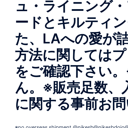
ュ・ライニング・
ードとキルティン
た、LAへの愛が詰ま
方法に関してはプ
をご確認下さい。
ん。※販売足数、
に関する事前お問
※no overseas shipment.@nikesb@nikesbdojo@