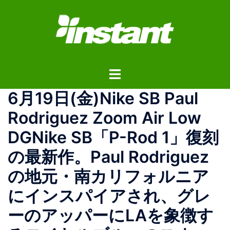
コ
ン
テ
ン
ツ
ト
へ
グ
ス
6月19日(金)Nike SB Paul
ル
キ
メ
ッ
Rodriguez Zoom Air Low
ニ
プ
DGNike SB「P-Rod 1」復刻
ュ
ー
の最新作。Paul Rodriguez
の地元・南カリフォルニア
にインスパイアされ、グレ
ーのアッパーにLAを象徴す