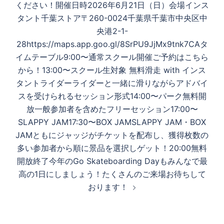
ください！開催日時2026年6月21日（日）会場インス
タント千葉ストア〒260-0024千葉県千葉市中央区中
央港2-1-
28https://maps.app.goo.gl/8SrPU9JjMx9tnk7CAタ
イムテーブル9:00〜通常スクール開催ご予約はこちら
から！13:00〜スクール生対象 無料滑走 with インス
タントライダーライダーと一緒に滑りながらアドバイ
スを受けられるセッション形式14:00〜パーク無料開
放一般参加者を含めたフリーセッション17:00〜
SLAPPY JAM17:30〜BOX JAMSLAPPY JAM・BOX
JAMともにジャッジがチケットを配布し、獲得枚数の
多い参加者から順に景品を選択しゲット！20:00無料
開放終了今年のGo Skateboarding Dayもみんなで最
高の1日にしましょう！たくさんのご来場お待ちして
おります！