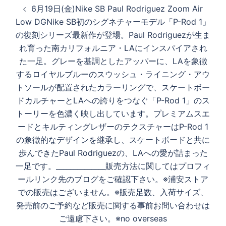
投
6月19日(金)Nike SB Paul Rodriguez Zoom Air
稿
Low DGNike SB初のシグネチャーモデル「P-Rod 1」
ナ
の復刻シリーズ最新作が登場。Paul Rodriguezが生ま
ビ
れ育った南カリフォルニア・LAにインスパイアされ
ゲ
た一足。グレーを基調としたアッパーに、LAを象徴
ー
するロイヤルブルーのスウッシュ・ライニング・アウ
シ
トソールが配置されたカラーリングで、スケートボー
ョ
ドカルチャーとLAへの誇りをつなぐ「P-Rod 1」のス
ン
トーリーを色濃く映し出しています。プレミアムスエ
ードとキルティングレザーのテクスチャーはP-Rod 1
の象徴的なデザインを継承し、スケートボードと共に
歩んできたPaul Rodriguezの、LAへの愛が詰まった
一足です。______________販売方法に関してはプロフィ
ールリンク先のブログをご確認下さい。※浦安ストア
での販売はございません。※販売足数、入荷サイズ、
発売前のご予約など販売に関する事前お問い合わせは
ご遠慮下さい。※no overseas