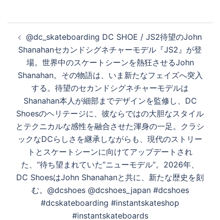
投
@dc_skateboarding DC SHOE / JS2待望のJohn
稿
Shanahanセカンドシグネチャーモデル『JS2』が登
ナ
場。世界中のスケートシーンを熱狂させるJohn
ビ
Shanahan。その物語は、いま新たなフェイズへ突入
ゲ
する。待望のセカンドシグネチャーモデルは
ー
Shanahan本人が細部までデザインを監修し、DC
シ
Shoesのヘリテージに、彼ならではの大胆なスタイル
ョ
とテクニカルな感性を融合させた渾身の一足。クラシ
ン
ックなDCらしさを継承しながらも、現代のストリー
トとスケートシーンに向けてアップデートされ
た、“待ち望まれていた”ニューモデル”。2026年、
DC ShoesはJohn Shanahanと共に、新たな歴史を刻
む。@dcshoes @dcshoes_japan #dcshoes
#dcskateboarding #instantskateshop
#instantskateboards