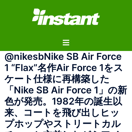
コ
ン
テ
ン
ツ
ト
へ
グ
ス
@nikesbNike SB Air Force
ル
キ
メ
ッ
1 “Flax”名作Air Force 1をス
ニ
プ
ケート仕様に再構築した
ュ
ー
「Nike SB Air Force 1」の新
色が発売。1982年の誕生以
来、コートを飛び出しヒッ
プホップやストリートカル