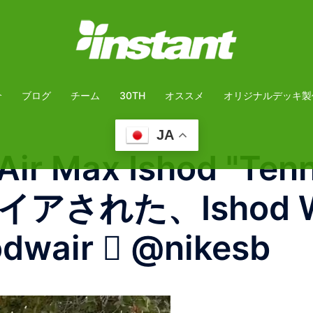
介
ブログ
チーム
30TH
オススメ
オリジナルデッキ製
JA
Air Max Ishod "Te
アされた、Ishod 
air 🏾 @nikesb