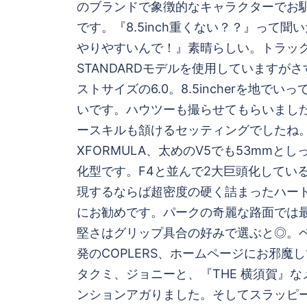
のブランドで象徴的なキャラクターでお馴
です。『8.5inch重くない？？』って聞
やりやすいんで！』素晴らしい。トラックはF
STANDARDモデルを使用していますがさす
ストサイズの6.0。8.5incherを地で
いです。ハウツーも撮らせてもらいまし
ースキルも頷けるセッティングでしたね。
XFORMULA、太めのV5でも53mmと
化型です。F4と並んで2大巨頭化している
現するならば超密度の硬く詰まったハー
にお勧めです。パークの奇麗な路面では
堅さはグリップ具合の好みで選ぶと◎。
発のCOPLERS、ホームページにお邪魔
タクミ、ジョニーと、『THE 横須賀』
ンションアガりました。そしてスラッピ