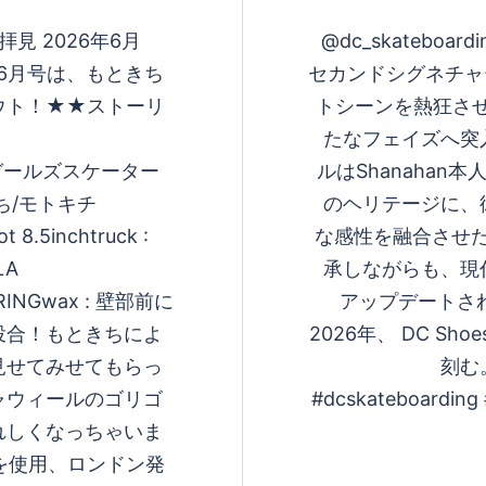
見 2026年6月
@dc_skateboard
6月号は、もときち
セカンドシグネチャ
ウト！★★ストーリ
トシーンを熱狂させる
たなフェイズへ突
OTI【ガールズスケーター
ルはShanahan
ち/モトキチ
のヘリテージに、
t 8.5inchtruck :
な感性を融合させ
LA
承しながらも、現
EARINGwax : 壁部前に
アップデートされ
投合！もときちによ
2026年、 DC Sh
見せてみせてもらっ
刻む。
ャウィールのゴリゴ
#dcskateboarding 
れしくなっちゃいま
chを使用、ロンドン発