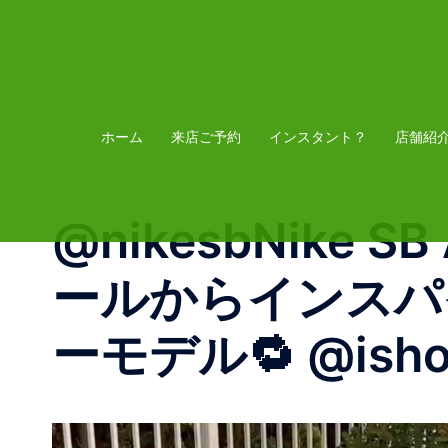
コ
ン
テ
ン
ツ
ホーム
来店ご予約
インスタント？
店舗紹
へ
ス
@nikesbNike SB 
キ
ッ
ールからインスパイ
プ
ーモデル🔁 @ishodw