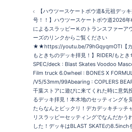
投
【ハウツースケートボウ道&元祖デッキ拝
稿
号！！】ハウツースケートボウ道2026年
によるスラッピーＫのトランスファーア
ナ
ーズのリンクからご覧ください
ビ
★★https://youtu.be/79hGqyqm
もときちのデッキ拝見！】RIDER/もとき
ゲ
SPEC/deck : Blast Skates Voodoo Masco
Film truck 6.0wheel : BONES X FORMU
ー
/V5/53mm/99Abearing : COPLERS B
シ
千葉ストアに遊びに来てくれた時に意気
るデッキ拝見！本木地のセッティングを
ョ
たらなんとビックリ！デカデッキチッチ
リスラッピーセッティングでなんだかう
ン
した！デッキはBLAST SKATEの8.5in