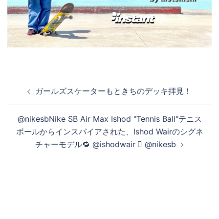
投
ガールズスケーターもときちのデッキ拝見！
稿
ナ
@nikesbNike SB Air Max Ishod "Tennis Ball"テニス
ビ
ボールからインスパイアされた、Ishod Wairのシグネ
ゲ
チャーモデル🔁 @ishodwair 🏾 @nikesb
ー
シ
ョ
ン