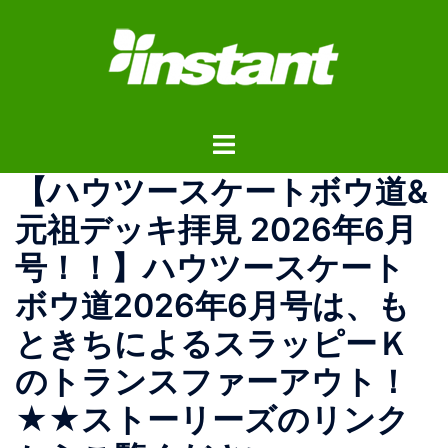
コ
ン
テ
ン
ツ
ト
へ
グ
ス
【ハウツースケートボウ道&
ル
キ
メ
ッ
元祖デッキ拝見 2026年6月
ニ
プ
号！！】ハウツースケート
ュ
ー
ボウ道2026年6月号は、も
ときちによるスラッピーＫ
のトランスファーアウト！
★★ストーリーズのリンク