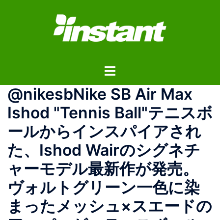
コ
ン
テ
ン
ツ
ト
へ
グ
ス
@nikesbNike SB Air Max
ル
キ
メ
ッ
Ishod "Tennis Ball"テニスボ
ニ
プ
ールからインスパイアされ
ュ
ー
た、Ishod Wairのシグネチ
ャーモデル最新作が発売。
ヴォルトグリーン一色に染
まったメッシュ×スエードの