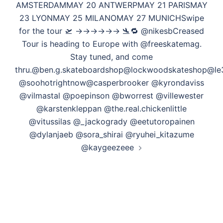
ン
AMSTERDAMMAY 20 ANTWERPMAY 21 PARISMAY
23 LYONMAY 25 MILANOMAY 27 MUNICHSwipe
for the tour 🛫 →→→→→→ 🛬🔁 @nikesbCreased
Tour is heading to Europe with @freeskatemag.
Stay tuned, and come
thru.@ben.g.skateboardshop@lockwoodskateshop@le3
@soohotrightnow@casperbrooker @kyrondaviss
@vilmastal @poepinson @bworrest @villewester
@karstenkleppan @the.real.chickenlittle
@vitussilas @_jackogrady @eetutoropainen
@dylanjaeb @sora_shirai @ryuhei_kitazume
@kaygeezeee