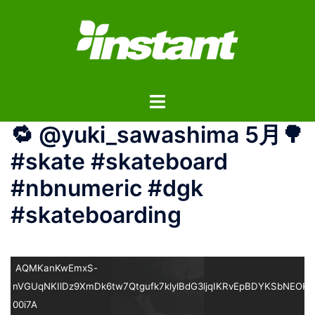
コ
ン
テ
ン
ツ
ト
へ
グ
ス
🔁 @yuki_sawashima 5月🌳
ル
キ
メ
ッ
#skate #skateboard
ニ
プ
#nbnumeric #dgk
ュ
ー
#skateboarding
AQMKanKwEmxS-
nVGUqNKIlDz9XmDk6tw7Qtgufk7klylBdG3ljqIKRvEpBDYKSbNEOK
00i7A