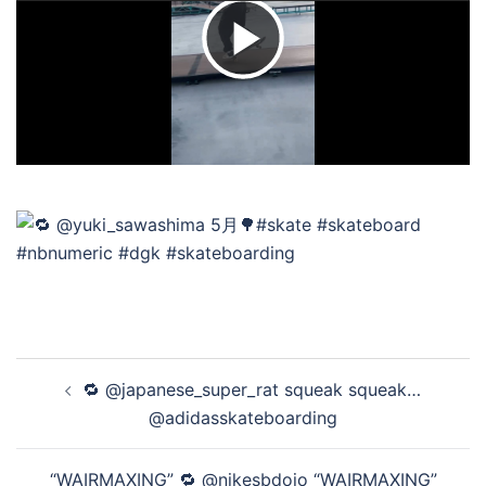
ビ
デ
オ
を
再
投
🔁 @japanese_super_rat squeak squeak…
稿
@adidasskateboarding
ナ
生
ビ
“WAIRMAXING” 🔁 @nikesbdojo “WAIRMAXING”