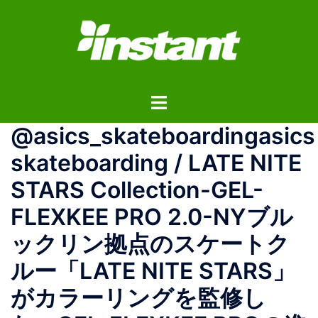
コ
ン
テ
ン
ツ
ト
へ
グ
ス
@asics_skateboardingasics
ル
キ
メ
ッ
skateboarding / LATE NITE
ニ
プ
STARS Collection-GEL-
ュ
ー
FLEXKEE PRO 2.0-NYブル
ックリン拠点のスケートク
ルー「LATE NITE STARS」
がカラーリングを監修し