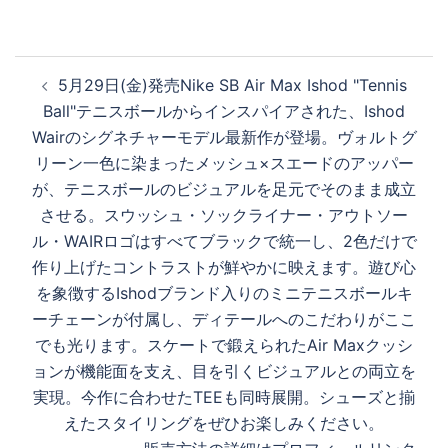
投
5月29日(金)発売Nike SB Air Max Ishod "Tennis
稿
Ball"テニスボールからインスパイアされた、Ishod
ナ
Wairのシグネチャーモデル最新作が登場。ヴォルトグ
ビ
リーン一色に染まったメッシュ×スエードのアッパー
ゲ
が、テニスボールのビジュアルを足元でそのまま成立
ー
させる。スウッシュ・ソックライナー・アウトソー
シ
ル・WAIRロゴはすべてブラックで統一し、2色だけで
ョ
作り上げたコントラストが鮮やかに映えます。遊び心
ン
を象徴するIshodブランド入りのミニテニスボールキ
ーチェーンが付属し、ディテールへのこだわりがここ
でも光ります。スケートで鍛えられたAir Maxクッシ
ョンが機能面を支え、目を引くビジュアルとの両立を
実現。今作に合わせたTEEも同時展開。シューズと揃
えたスタイリングをぜひお楽しみください。