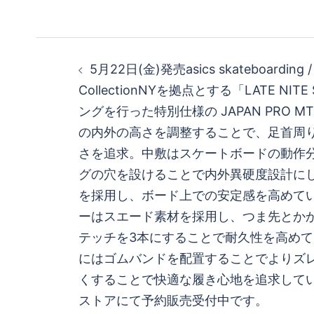
投
5月22日(金)発売asics skateboarding /
稿
CollectionNYを拠点とする「LATE NIT
ングを行った特別仕様の JAPAN PRO 
ナ
の内外の高さを調整することで、足首周
ビ
さを追求。中敷はスケートボードの動作
グの穴を設けることで内外異硬度設計に
ゲ
を採用し、ボード上での安定感を高めて
ーはスエード素材を採用し、つま先とか
ー
テッチを3本にすることで耐久性を高め
シ
にはゴムバンドを配置することでよりズ
くすることで快適な履き心地を追求して
ョ
ストアにて予約販売受付中です。