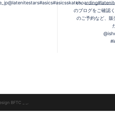
_jp@latenitestars#asics#asicsskateboarding#lateni
い。_________
のブログをご確認く
のご予約など、販
だ
@ish
#
esign
BFTC
_ _.