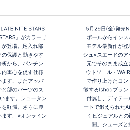
 LATE NITE STARS
5月29日(金)発売Nike
E STARS」がカラーリ
ボールからインスパ
MT が登場。足入れ部
モデル最新作が登
りの保護と動きやす
シュ×スエードのア
分析から、パンチン
元でそのまま成立
し内重心を促す仕様
ウトソール・WAI
います。またアッパ
で作り上げたコン
かと部のパーツのス
徴するIshodブ
ています。シュータン
付属し、ディテー
レを軽減。さらに厚
ートで鍛えられたAi
います。※オンライン
くビジュアルとの
開。シューズと