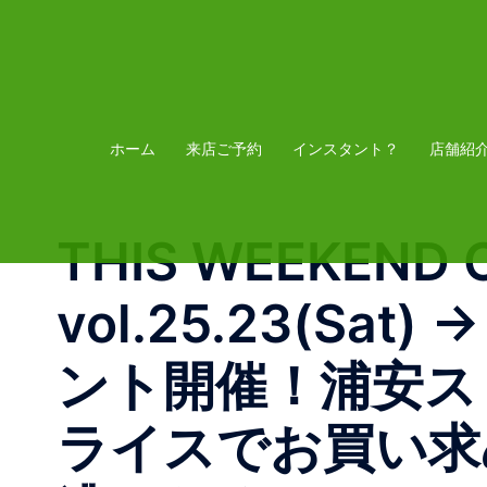
コ
ン
テ
ン
ツ
ホーム
来店ご予約
インスタント？
店舗紹
へ
ス
THIS WEEKEND 
キ
ッ
vol.25.23(Sa
プ
ント開催！浦安ス
ライスでお買い求