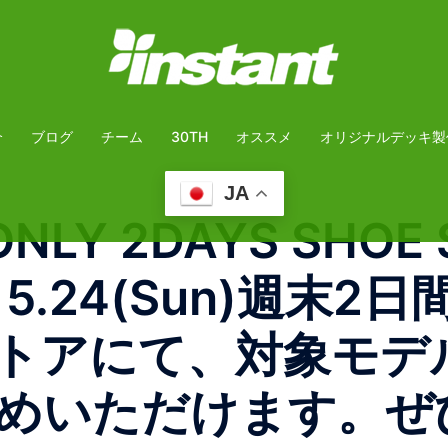
介
ブログ
チーム
30TH
オススメ
オリジナルデッキ製
JA
ONLY 2DAYS SHOE 
t) → 5.24(Sun)
トアにて、対象モデ
めいただけます。ぜ