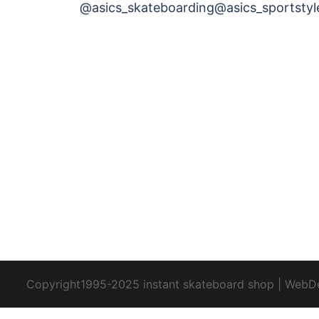
@asics_skateboarding@asics_sportstyle
ン
Copyright1995-2025 instant skateboard shop
|
WebD