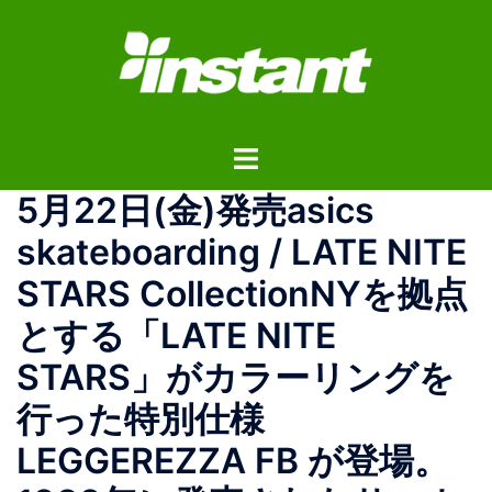
コ
ン
テ
ン
ツ
ト
へ
グ
ス
5月22日(金)発売asics
ル
キ
メ
ッ
skateboarding / LATE NITE
ニ
プ
STARS CollectionNYを拠点
ュ
ー
とする「LATE NITE
STARS」がカラーリングを
行った特別仕様
LEGGEREZZA FB が登場。