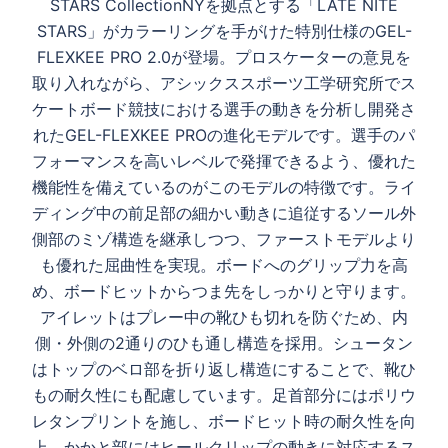
STARS CollectionNYを拠点とする「LATE NITE
ナ
STARS」がカラーリングを手がけた特別仕様のGEL-
ビ
FLEXKEE PRO 2.0が登場。プロスケーターの意見を
ゲ
取り入れながら、アシックススポーツ工学研究所でス
ー
ケートボード競技における選手の動きを分析し開発さ
シ
れたGEL-FLEXKEE PROの進化モデルです。選手のパ
ョ
フォーマンスを高いレベルで発揮できるよう、優れた
ン
機能性を備えているのがこのモデルの特徴です。ライ
ディング中の前足部の細かい動きに追従するソール外
側部のミゾ構造を継承しつつ、ファーストモデルより
も優れた屈曲性を実現。ボードへのグリップ力を高
め、ボードヒットからつま先をしっかりと守ります。
アイレットはプレー中の靴ひも切れを防ぐため、内
側・外側の2通りのひも通し構造を採用。シュータン
はトップのベロ部を折り返し構造にすることで、靴ひ
もの耐久性にも配慮しています。足首部分にはポリウ
レタンプリントを施し、ボードヒット時の耐久性を向
上。かかと部にはヒールクリップの動きに対応するス