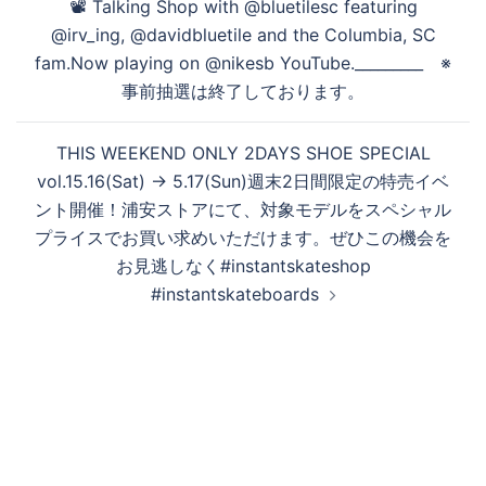
る
📽️ Talking Shop with @bluetilesc featuring
@irv_ing, @davidbluetile and the Columbia, SC
fam.Now playing on @nikesb YouTube._________ ※
事前抽選は終了しております。
THIS WEEKEND ONLY 2DAYS SHOE SPECIAL
vol.15.16(Sat) → 5.17(Sun)週末2日間限定の特売イベ
ント開催！浦安ストアにて、対象モデルをスペシャル
プライスでお買い求めいただけます。ぜひこの機会を
お見逃しなく#instantskateshop
#instantskateboards