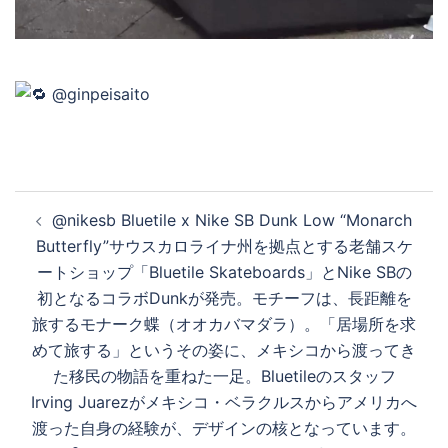
デ
オ
を
投
@nikesb Bluetile x Nike SB Dunk Low “Monarch
再
稿
Butterfly”サウスカロライナ州を拠点とする老舗スケ
ナ
ートショップ「Bluetile Skateboards」とNike SBの
ビ
初となるコラボDunkが発売。モチーフは、長距離を
生
ゲ
旅するモナーク蝶（オオカバマダラ）。「居場所を求
ー
めて旅する」というその姿に、メキシコから渡ってき
シ
す
た移民の物語を重ねた一足。Bluetileのスタッフ
ョ
Irving Juarezがメキシコ・ベラクルスからアメリカへ
ン
渡った自身の経験が、デザインの核となっています。