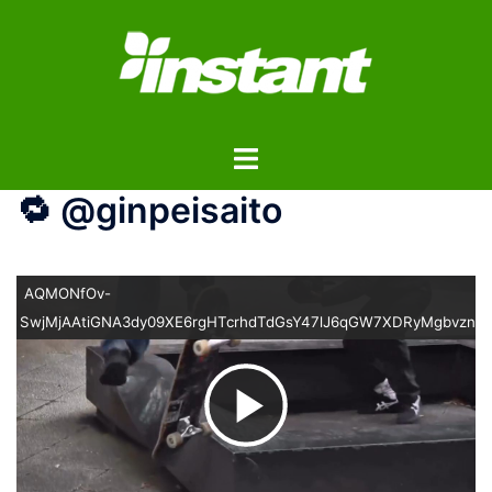
コ
ン
テ
ン
ツ
ト
へ
グ
ス
🔁 @ginpeisaito
ル
キ
メ
ッ
ニ
プ
ュ
AQMONfOv-
ー
SwjMjAAtiGNA3dy09XE6rgHTcrhdTdGsY47lJ6qGW7XDRyMgbvznCLK
ビ