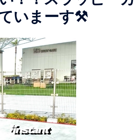
ていまーす⚒