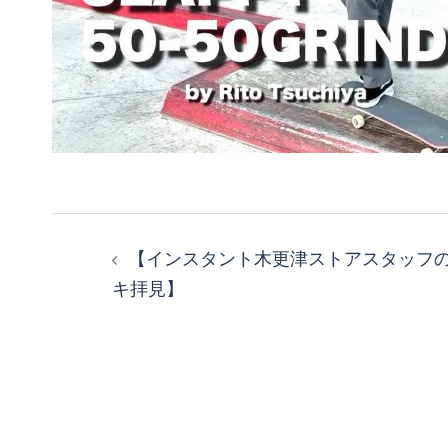
投
【インスタント木更津ストアスタッフ
稿
キ拝見】
ナ
ビ
ゲ