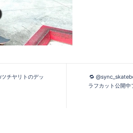
のツチヤリトのデッ
🔁 @sync_skate
ラフカット公開中フ