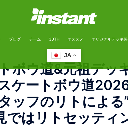
介
ブログ
チーム
30TH
オススメ
オリジナルデッキ製
JA
トボウ道&元祖デッキ拝
スケートボウ道202
ッフのリトによる”SL
拝見ではリトセッティ