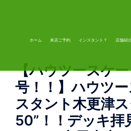
コ
ン
テ
ン
ツ
ホーム
来店ご予約
インスタント？
店舗紹
へ
ス
【ハウツースケー
キ
ッ
号！！】ハウツー
プ
スタント木更津スタ
50”！！デッキ