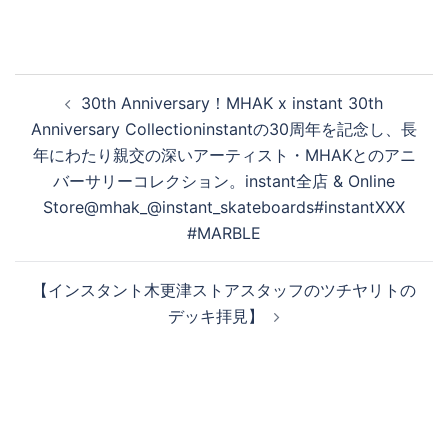
生
投
す
30th Anniversary！MHAK x instant 30th
稿
Anniversary Collectioninstantの30周年を記念し、長
ナ
年にわたり親交の深いアーティスト・MHAKとのアニ
ビ
る
バーサリーコレクション。instant全店 & Online
ゲ
Store@mhak_@instant_skateboards#instantXXX
ー
#MARBLE
シ
ョ
【インスタント木更津ストアスタッフのツチヤリトの
ン
デッキ拝見】