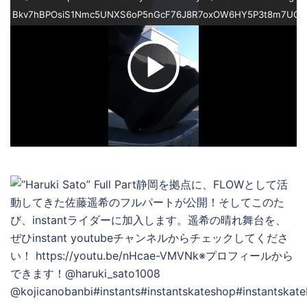
Bkv7hBPOsiS1Nmc5UNXS6oP5nGcF76J8R7oxOW6HY5P3t8m7UOT
ビ
デ
オ
を
再