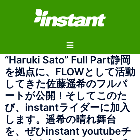
コ
ン
テ
ン
ツ
ト
へ
グ
ス
“Haruki Sato” Full Part静岡
ル
キ
メ
ッ
を拠点に、FLOWとして活動
ニ
プ
してきた佐藤遥希のフルパ
ュ
ー
ートが公開！そしてこのた
び、instantライダーに加入
します。遥希の晴れ舞台
を、ぜひinstant youtubeチ