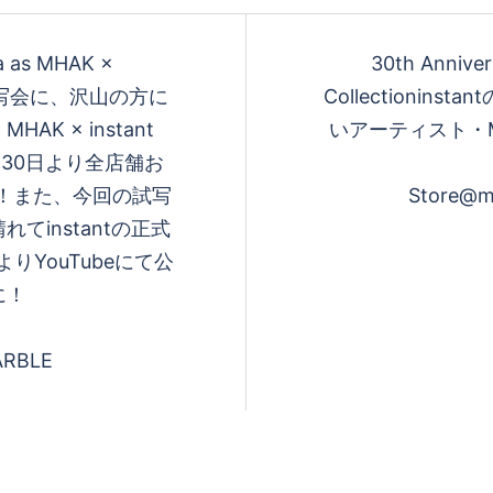
a as MHAK ×
30th Annive
ト試写会に、沢山の方に
Collectioni
 × instant
いアーティスト・
明日3月30日より全店舗お
ます！また、今回の試写
Store@m
instantの正式
りYouTubeにて公
に！
ARBLE