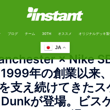
介
ブログ
チーム
30TH
オススメ
オリジナルデッキ製
JA
chester × Nike SB
cuits”1999年の創
を支え続けてきたス
B Dunkが登場。ビ