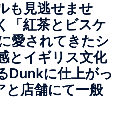
ルも見逃せませ
く「紅茶とビスケ
元に愛されてきたシ
感とイギリス文化
Dunkに仕上がっ
アと店舗にて一般