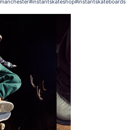
anchester#instantskateshop#instantskateboards