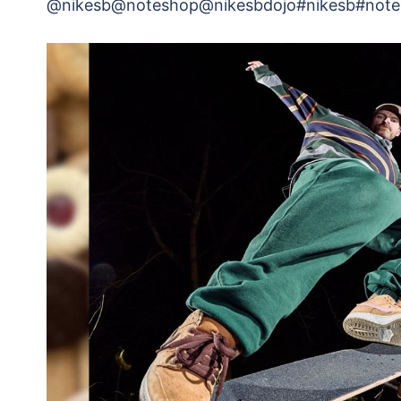
@nikesb@noteshop@nikesbdojo#nikesb#notem