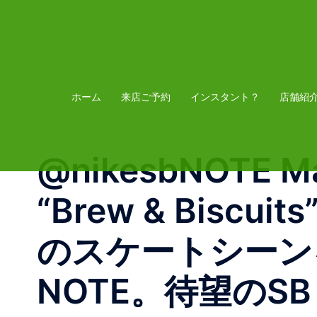
コ
ン
テ
ン
ツ
ホーム
来店ご予約
インスタント？
店舗紹
へ
ス
@nikesbNOTE Man
キ
ッ
“Brew & Bis
プ
のスケートシーン
NOTE。待望のS