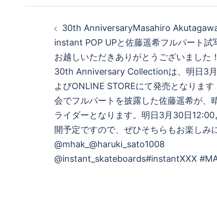
投
30th AnniversaryMasahiro Akutagaw
稿
instant POP UPと佐藤遥希フルパー
お越しいただきありがとうございました！MHAK
ナ
30th Anniversary Collectionは、
ビ
よびONLINE STOREにて発売となり
会でフルパートを披露した佐藤遥希が、晴れて
ゲ
ライダーとなります。明日3月30日12:00よ
開予定ですので、ぜひそちらもお楽しみ
ー
@mhak_@haruki_sato1008
シ
@instant_skateboards#instantXXX #M
ョ
ン