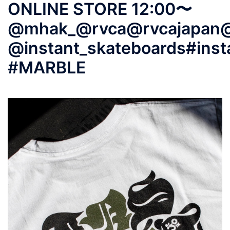
ONLINE STORE 12:00〜
@mhak_@rvca@rvcajapan@a
@instant_skateboards#ins
#MARBLE