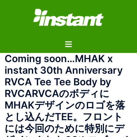
コ
ン
テ
ン
ツ
ト
へ
グ
ス
Coming soon…MHAK x
ル
キ
メ
ッ
instant 30th Anniversary
ニ
プ
RVCA Tee Tee Body by
ュ
ー
RVCARVCAのボディに
MHAKデザインのロゴを落
とし込んだTEE。フロント
には今回のために特別にデ