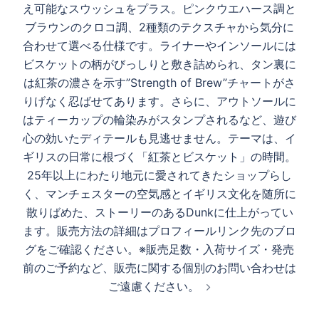
え可能なスウッシュをプラス。ピンクウエハース調と
ブラウンのクロコ調、2種類のテクスチャから気分に
合わせて選べる仕様です。ライナーやインソールには
ビスケットの柄がびっしりと敷き詰められ、タン裏に
は紅茶の濃さを示す”Strength of Brew”チャートがさ
りげなく忍ばせてあります。さらに、アウトソールに
はティーカップの輪染みがスタンプされるなど、遊び
心の効いたディテールも見逃せません。テーマは、イ
ギリスの日常に根づく「紅茶とビスケット」の時間。
25年以上にわたり地元に愛されてきたショップらし
く、マンチェスターの空気感とイギリス文化を随所に
散りばめた、ストーリーのあるDunkに仕上がってい
ます。販売方法の詳細はプロフィールリンク先のブロ
グをご確認ください。※販売足数・入荷サイズ・発売
前のご予約など、販売に関する個別のお問い合わせは
ご遠慮ください。