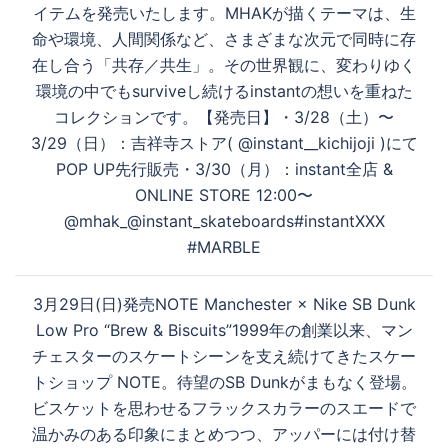
ビ
る
イテムを発売いたします。MHAKが描くテーマは、生
ゲ
命や環境、人間関係など、さまざまな次元で同時に存
ー
在し合う「共存／共生」。その世界観に、変わりゆく
シ
環境の中でもsurviveし続けるinstantの想いを重ねた
ョ
コレクションです。【発売日】・3/28（土）〜
ン
3/29（日）：吉祥寺ストア( @instant__kichijoji )にて
POP UP先行販売・3/30（月）：instant全店 &
ONLINE STORE 12:00〜
@mhak_@instant_skateboards#instantXXX
#MARBLE
3月29日(日)発売NOTE Manchester × Nike SB Dunk
Low Pro “Brew & Biscuits”1999年の創業以来、マン
チェスターのスケートシーンを支え続けてきたスケー
トショップ NOTE。待望のSB Dunkがまもなく登場。
ビスケットを思わせるフラックスカラーのスエードで
温かみのある印象にまとめつつ、アッパーには付け替