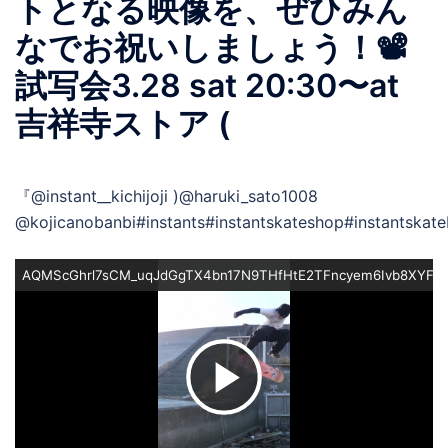
トとなる映像を、ぜひみん
なでお祝いしましょう！📽
試写会3.28 sat 20:30〜at
吉祥寺ストア (
『@instant__kichijoji )@haruki_sato1008
@kojicanobanbi#instants#instantskateshop#instantskat
AQMScGhrl7sCM_uqJdGgTX4bn17N9THfHtE2TFncyem6Ivb8XYFow
ビ