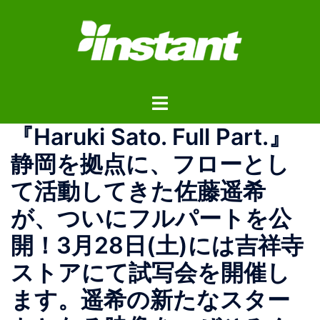
コ
ン
テ
ン
ツ
ト
へ
グ
ス
『Haruki Sato. Full Part.』
ル
キ
メ
ッ
静岡を拠点に、フローとし
ニ
プ
て活動してきた佐藤遥希
ュ
ー
が、ついにフルパートを公
開！3月28日(土)には吉祥寺
ストアにて試写会を開催し
ます。遥希の新たなスター