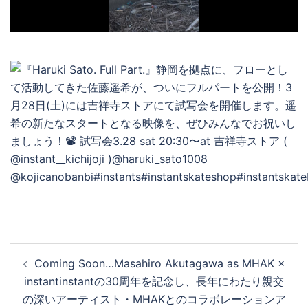
デ
オ
を
再
生
投
す
Coming Soon…Masahiro Akutagawa as MHAK ×
稿
instantinstantの30周年を記念し、長年にわたり親交
ナ
の深いアーティスト・MHAKとのコラボレーションア