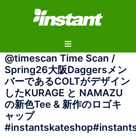
コ
ン
テ
ン
ツ
ト
へ
グ
ス
@timescan Time Scan /
ル
キ
メ
ッ
Spring26大阪Daggersメン
ニ
プ
バーであるCOLTがデザイン
ュ
ー
したKURAGE と NAMAZU
の新色Tee & 新作のロゴキ
ャップ
#instantskateshop#instant