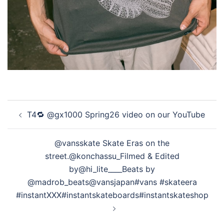
投
T4🔁 @gx1000 Spring26 video on our YouTube
稿
ナ
@vansskate Skate Eras on the
ビ
street.@konchassu_Filmed & Edited
ゲ
by@hi_lite____Beats by
ー
@madrob_beats@vansjapan#vans #skateera
シ
#instantXXX#instantskateboards#instantskateshop
ョ
ン