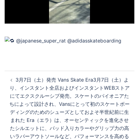
デ
オ
を
投
3月7日（土）発売 Vans Skate Era3月7日（土）よ
再
稿
り、インスタント全店およびインスタントWEBストア
ナ
にてエクスクルーシブ発売。スケートのパイオニアた
ビ
ちによって設計され、Vansにとって初のスケートボー
生
ゲ
ディングのためのシューズとしておよそ半世紀前に生
ー
まれた Era（エラ）は、オーセンティックを進化させ
シ
す
たシルエットに、パッド入りカラーやグリップ力の高
ョ
いラバーアウトソールなど、パフォーマンスを高める