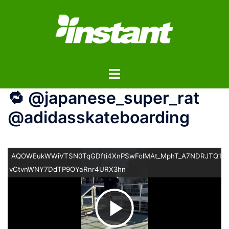
コ
ン
テ
ン
ツ
ト
へ
グ
ス
🔁 @japanese_super_rat
ル
キ
メ
ッ
@adidasskateboarding
ニ
プ
ュ
ー
AQOWEukWWiVTSN0TqGDfti4XnPSwFolMAt_MphT_A7NDRJTQ1m1
vCtvnWNY7DdTP9OYaRnr4URX3hn
ビ