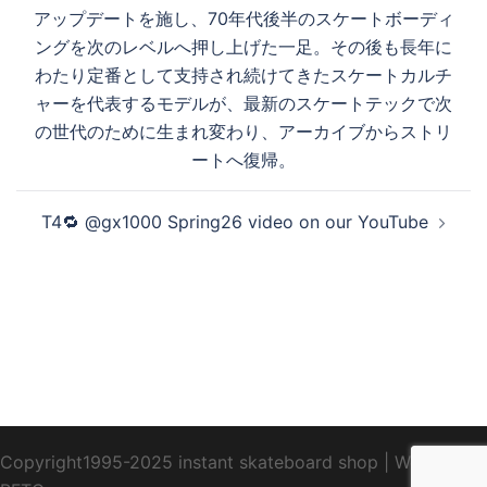
ン
アップデートを施し、70年代後半のスケートボーディ
る
ングを次のレベルへ押し上げた一足。その後も長年に
わたり定番として支持され続けてきたスケートカルチ
ャーを代表するモデルが、最新のスケートテックで次
の世代のために生まれ変わり、アーカイブからストリ
ートへ復帰。
T4🔁 @gx1000 Spring26 video on our YouTube
Copyright1995-2025 instant skateboard shop
|
WebDesign