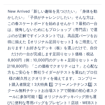
ン
る
New Arrived「新しい趣味を見つけたい」「身体を動
かしたい」「子供がチャレンジしたい」そんな方は、
この春スケートボードを始めませんか！？最初の一台
は、後悔しないためにもプロショップ（専門店）で選
ぶのが正解ですインスタントでは、高品質パーツをお
得に揃えた【オリジナル足回りセット】をご用意して
おります！お好きなデッキ（板）を選ぶだけで、自分
だけの一台が完成します足回りセット価格：税込
8,800円（例：10,000円のデッキ＋足回りセット＝合
計18,800円）「この価格でクオリティは？」と心配な
方もご安心を！弊社ライダーがテストを重ねたプロ仕
様の耐久性とクオリティを備えてます。 コンプリー
ト購入者限定！3大特典 1️⃣ フリーメンテナンス2️⃣ ス
クール無料チケットお台場ストアで開催の初心者スク
ールに参加可能！3️⃣ オリジナルデッキバッグ持ち運
びに便利な専用バッグをプレゼント！店頭・WEBスト