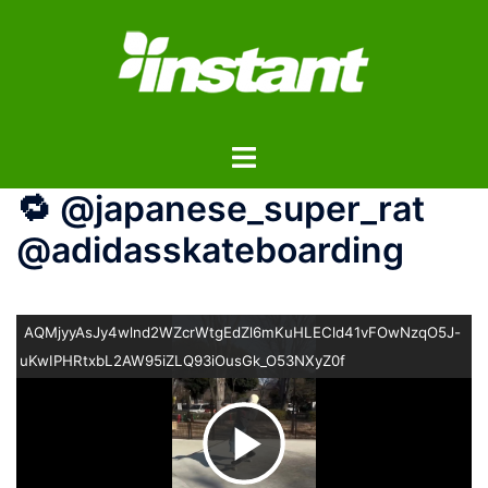
コ
ン
テ
ン
ツ
ト
へ
グ
ス
🔁 @japanese_super_rat
ル
キ
メ
ッ
@adidasskateboarding
ニ
プ
ュ
ー
AQMjyyAsJy4wlnd2WZcrWtgEdZl6mKuHLECld41vFOwNzqO5J-
uKwIPHRtxbL2AW95iZLQ93iOusGk_O53NXyZ0f
ビ