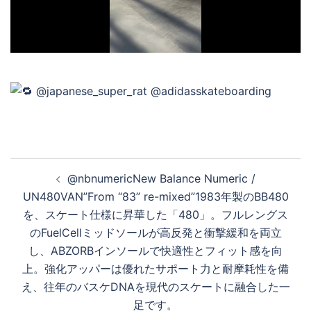
デ
オ
を
投
@nbnumericNew Balance Numeric /
再
稿
UN480VAN”From “83” re-mixed”1983年製のBB480
ナ
を、スケート仕様に昇華した「480」。フルレングス
ビ
のFuelCellミッドソールが高反発と衝撃緩和を両立
生
ゲ
し、ABZORBインソールで快適性とフィット感を向
ー
上。強化アッパーは優れたサポート力と耐摩耗性を備
シ
す
え、往年のバスケDNAを現代のスケートに融合した一
ョ
足です。