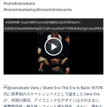
#vans#vansskate
#instantskateshop#instantskteboards
AQMWdB-SuzHv8MVumwQH6j8NUQzXIGENqrhc-
SbE8hOOkaXNGNrAhpQ7CuRYzzutPdJF7SPAdD6zOgUJws3P82AZ
ビ
デ
オ
を