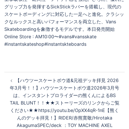
再
生
す
投
る
【ハウツースケートボウ道&元祖デッキ拝見 2026
稿
年3月号！！】ハウツースケートボウ道2026年3月号
ナ
は、インスタントプロライダーの熊くんによるBS
ビ
TAIL BLUNT！！★★ストーリーズのリンクからご覧
ゲ
ください★★https://youtu.be/OpXX4qR-1nE【熊く
ー
んのデッキ拝見！】RIDER/赤熊寛敬/Hirotaka
シ
AkagumaSPEC/deck ：TOY MACHINE AXEL