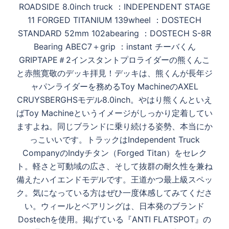
ョ
ROADSIDE 8.0inch truck ：INDEPENDENT STAGE
ン
11 FORGED TITANIUM 139wheel ：DOSTECH
STANDARD 52mm 102abearing ：DOSTECH S-8R
Bearing ABEC7＋grip ：instant チーバくん
GRIPTAPE＃2インスタントプロライダーの熊くんこ
と赤熊寛敬のデッキ拝見！デッキは、熊くんが長年ジ
ャパンライダーを務めるToy MachineのAXEL
CRUYSBERGHSモデル8.0inch。やはり熊くんといえ
ばToy Machineというイメージがしっかり定着してい
ますよね。同じブランドに乗り続ける姿勢、本当にか
っこいいです。トラックはIndependent Truck
CompanyのIndyチタン（Forged Titan）をセレク
ト。軽さと可動域の広さ、そして抜群の耐久性を兼ね
備えたハイエンドモデルです。王道かつ最上級スペッ
ク。気になっている方はぜひ一度体感してみてくださ
い。ウィールとベアリングは、日本発のブランド
Dostechを使用。掲げている『ANTI FLATSPOT』の