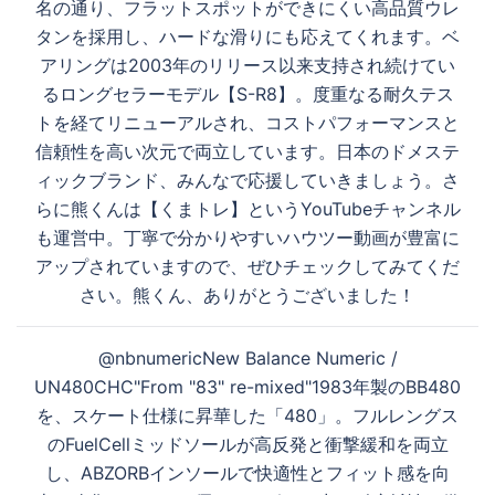
名の通り、フラットスポットができにくい高品質ウレ
タンを採用し、ハードな滑りにも応えてくれます。ベ
アリングは2003年のリリース以来支持され続けてい
るロングセラーモデル【S-R8】。度重なる耐久テス
トを経てリニューアルされ、コストパフォーマンスと
信頼性を高い次元で両立しています。日本のドメステ
ィックブランド、みんなで応援していきましょう。さ
らに熊くんは【くまトレ】というYouTubeチャンネル
も運営中。丁寧で分かりやすいハウツー動画が豊富に
アップされていますので、ぜひチェックしてみてくだ
さい。熊くん、ありがとうございました！
@nbnumericNew Balance Numeric /
UN480CHC"From "83" re-mixed"1983年製のBB480
を、スケート仕様に昇華した「480」。フルレングス
のFuelCellミッドソールが高反発と衝撃緩和を両立
し、ABZORBインソールで快適性とフィット感を向