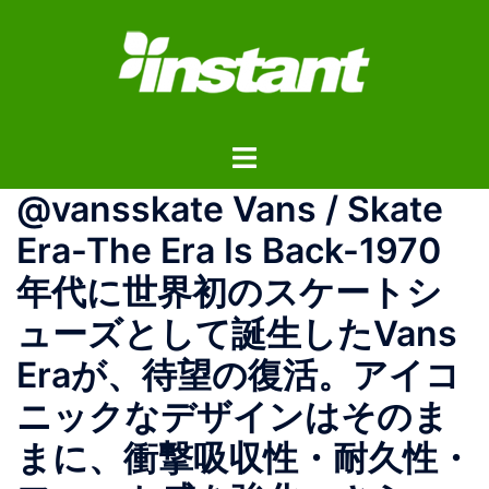
コ
ン
テ
ン
ツ
ト
へ
グ
ス
@vansskate Vans / Skate
ル
キ
メ
ッ
Era-The Era Is Back-1970
ニ
プ
年代に世界初のスケートシ
ュ
ー
ューズとして誕生したVans
Eraが、待望の復活。アイコ
ニックなデザインはそのま
まに、衝撃吸収性・耐久性・