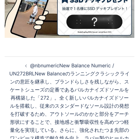
投
@nbnumericNew Balance Numeric /
稿
UN272BRLNew Balanceのランニングクラシックライ
ナ
ンの意匠を継承し、ブランドらしさを残しながら、ス
ビ
ケートシューズの定番であるバルカナイズドソールを
ゲ
再構築した「272」。全く新しいバルカナイズドソー
ー
ルを搭載し、従来のスタンダードなソール設計の発想
シ
を打破するため、アウトソールのかかと部分をアーチ
ョ
形状にすることで、接地感と衝撃吸収性を高めつつ軽
ン
量化を実現している。さらに、強化されたつま先部の
ワンピース構造で耐久性を向上。ラバー製のヒールカ