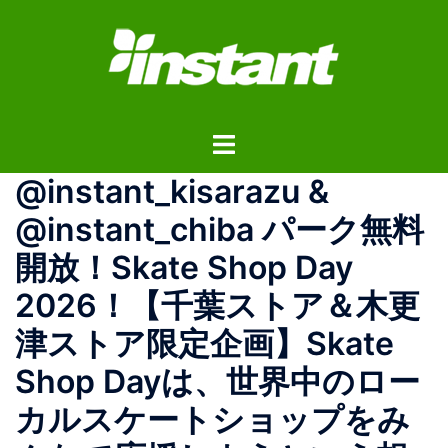
コ
ン
テ
ン
ツ
ト
へ
グ
ス
@instant_kisarazu &
ル
キ
メ
ッ
@instant_chiba パーク無料
ニ
プ
開放！Skate Shop Day
ュ
ー
2026！【千葉ストア＆木更
津ストア限定企画】Skate
Shop Dayは、世界中のロー
カルスケートショップをみ