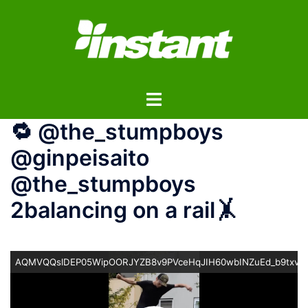
コ
ン
テ
ン
ツ
ト
へ
グ
ス
🔁 @the_stumpboys
ル
キ
メ
ッ
@ginpeisaito
ニ
プ
@the_stumpboys
ュ
ー
2balancing on a rail🤸
AQMVQQslDEP05WipOORJYZB8v9PVceHqJIH60wbINZuEd_b9txv5r