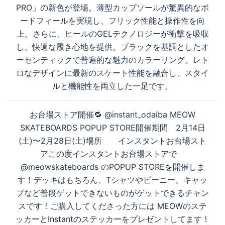
ビ
PRO」の新色が登場。薄型カップソールが驚異的なボ
ゲ
す
ードフィールを実現し、フリック性能と操作性を向
ー
上。さらに、ヒールのGELテクノロジーが衝撃を吸収
シ
し、快適な履き心地を提供。ブラックを基調としたオ
ョ
る
ーセンティックで普遍的な魅力のカラーリング。レト
ン
ロなデザインに最新のスケート性能を融合し、スタイ
ルと機能性を両立した一足です。
お台場ストア開催🔁 @instant_odaiba MEOW
SKATEBOARDS POPUP STORE開催期間 2月14日
(土)〜2月28日(土)場所 インスタントお台場スト
アこの度インスタントお台場ストアで
@meowskateboards のPOPUP STOREを開催しま
す！デッキはもちろん、Tシャツやビーニー、キャッ
プなど普段ゲットできないものがゲットできるチャン
スです！ご購入してくださった方には MEOWのステ
ッカーとInstantのステッカーをプレゼントしてます！