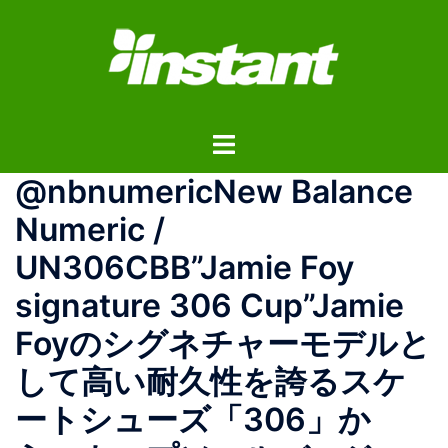
コ
ン
テ
ン
ツ
ト
へ
グ
ス
@nbnumericNew Balance
ル
キ
メ
ッ
Numeric /
ニ
プ
UN306CBB”Jamie Foy
ュ
ー
signature 306 Cup”Jamie
Foyのシグネチャーモデルと
して高い耐久性を誇るスケ
ートシューズ「306」か