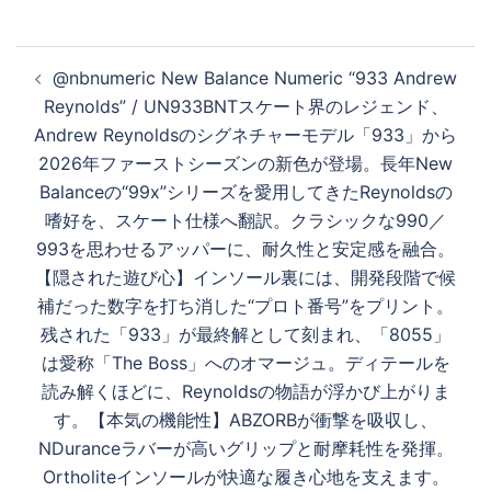
投
@nbnumeric New Balance Numeric “933 Andrew
稿
Reynolds” / UN933BNTスケート界のレジェンド、
ナ
Andrew Reynoldsのシグネチャーモデル「933」から
ビ
2026年ファーストシーズンの新色が登場。長年New
ゲ
Balanceの“99x”シリーズを愛用してきたReynoldsの
ー
嗜好を、スケート仕様へ翻訳。クラシックな990／
シ
993を思わせるアッパーに、耐久性と安定感を融合。
ョ
【隠された遊び心】インソール裏には、開発段階で候
ン
補だった数字を打ち消した“プロト番号”をプリント。
残された「933」が最終解として刻まれ、「8055」
は愛称「The Boss」へのオマージュ。ディテールを
読み解くほどに、Reynoldsの物語が浮かび上がりま
す。【本気の機能性】ABZORBが衝撃を吸収し、
NDuranceラバーが高いグリップと耐摩耗性を発揮。
Ortholiteインソールが快適な履き心地を支えます。