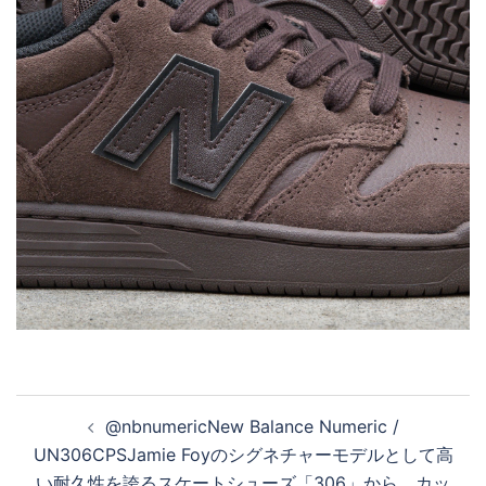
投
@nbnumericNew Balance Numeric /
稿
UN306CPSJamie Foyのシグネチャーモデルとして高
ナ
い耐久性を誇るスケートシューズ「306」から、カッ