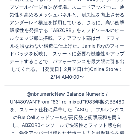
ビ
プソールバージョンが登場。スエードアッパーに、通
ゲ
気性を高めるメッシュパネルと、耐久性を向上させる
ー
アンダーレイ構造を採用している。さらに、高い衝撃
シ
吸収性を発揮する「ABZORB」をミッドソールのヒー
ョ
ルウェッジ部に搭載。フォアフット部はボードフィー
ン
ルを損なわない構造に仕上げた。Jamie Foyのフィー
ドバックを反映し、スケートに必要な機能性をアップ
デートすることで、パフォーマンスを最大限に引き出
してくれる。【発売日】2月14日(土)Online Store：
2/14 AM0:00〜
@nbnumericNew Balance Numeric /
UN480VAN”From “83” re-mixed”1983年製のBB480
を、スケート仕様に昇華した「480」。フルレングス
のFuelCellミッドソールが高反発と衝撃緩和を両立
し、ABZORBインソールで快適性とフィット感を向
上。強化アッパーは優れたサポート力と耐摩耗性を備