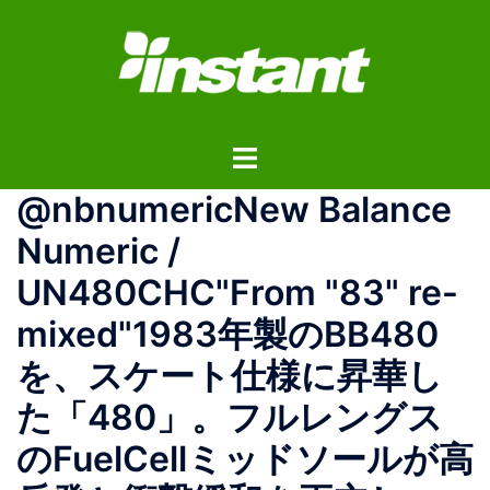
コ
ン
テ
ン
ツ
ト
へ
グ
ス
@nbnumericNew Balance
ル
キ
メ
ッ
Numeric /
ニ
プ
UN480CHC"From "83" re-
ュ
ー
mixed"1983年製のBB480
を、スケート仕様に昇華し
た「480」。フルレングス
のFuelCellミッドソールが高