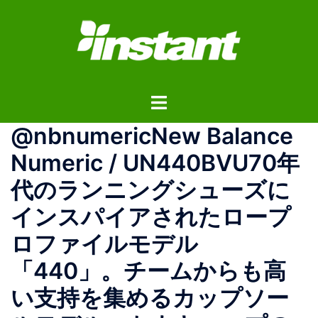
コ
ン
テ
ン
ツ
ト
へ
グ
ス
@nbnumericNew Balance
ル
キ
メ
ッ
Numeric / UN440BVU70年
ニ
プ
代のランニングシューズに
ュ
ー
インスパイアされたロープ
ロファイルモデル
「440」。チームからも高
い支持を集めるカップソー