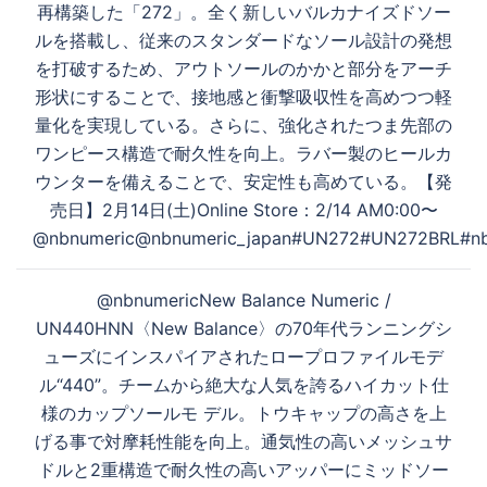
ゲ
再構築した「272」。全く新しいバルカナイズドソー
ー
ルを搭載し、従来のスタンダードなソール設計の発想
シ
を打破するため、アウトソールのかかと部分をアーチ
ョ
形状にすることで、接地感と衝撃吸収性を高めつつ軽
ン
量化を実現している。さらに、強化されたつま先部の
ワンピース構造で耐久性を向上。ラバー製のヒールカ
ウンターを備えることで、安定性も高めている。【発
売日】2月14日(土)Online Store：2/14 AM0:00〜
@nbnumeric@nbnumeric_japan#UN272#UN272BRL#nbnu
@nbnumericNew Balance Numeric /
UN440HNN〈New Balance〉の70年代ランニングシ
ューズにインスパイアされたロープロファイルモデ
ル“440”。チームから絶大な人気を誇るハイカット仕
様のカップソールモ デル。トウキャップの高さを上
げる事で対摩耗性能を向上。通気性の高いメッシュサ
ドルと2重構造で耐久性の高いアッパーにミッドソー