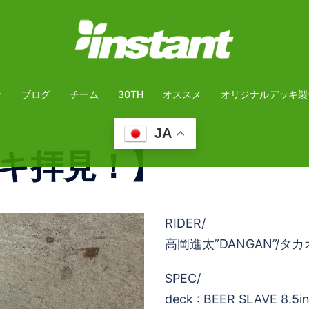
介
ブログ
チーム
30TH
オススメ
オリジナルデッキ製
JA
キ拝見！】
RIDER/
高岡進太”DANGAN”/タ
SPEC/
deck : BEER SLAVE 8.5i