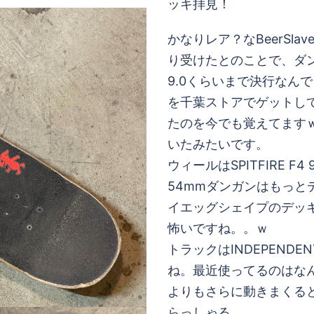
ッキ拝見！
かなりレア？なBeerSl
り受けたとのことで、ダン
9.0くらいまで決行なんで
を千葉ストアでゲットし
たのを今でも覚えてますｗ
いたみたいです。
ウィールはSPITFIRE 
54mmダンガンはもっ
イエッグシェイプのデッ
怖いですね。。ｗ
トラックはINDEPEND
ね。最近使ってるのはなんと
よりもさらに動きまくると
らっしゃる。