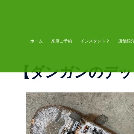
コ
ン
テ
ン
ツ
ホーム
来店ご予約
インスタント？
店舗紹
へ
ス
【ダンガンのデッ
キ
ッ
プ