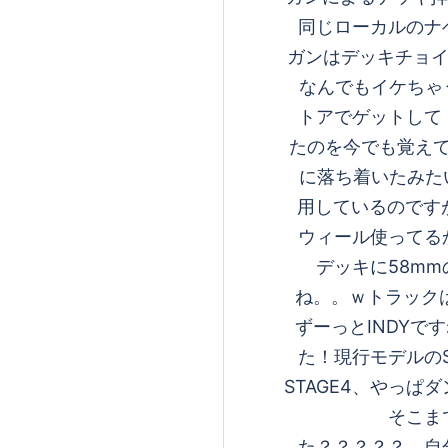
同じローカルのナ
ガンはデッキチョイス
なんでもイケちゃう
トアでゲットして
たのを今でも覚えて
に落ち着いたみたいで
用しているのです
ウィール使ってる
デッキに58m
ね。。ｗトラックは
ずーっとINDYで
た！現行モデルのS
STAGE4、やっ
そこま
た？？？？？。自