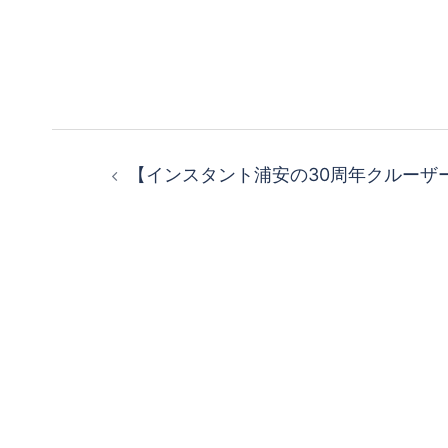
投
【インスタント浦安の30周年クルーザ
稿
ナ
ビ
ゲ
ー