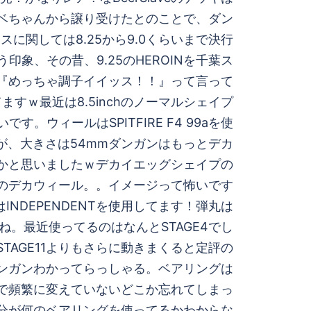
ベちゃんから譲り受けたとのことで、ダン
に関しては8.25から9.0くらいまで決行
印象、その昔、9.25のHEROINを千葉ス
『めっちゃ調子イイッス！！』って言って
ますｗ最近は8.5inchのノーマルシェイプ
す。ウィールはSPITFIRE F4 99aを使
が、大きさは54mmダンガンはもっとデカ
かと思いましたｗデカイエッグシェイプの
mのデカウィール。。イメージって怖いです
INDEPENDENTを使用してます！弾丸は
すね。最近使ってるのはなんとSTAGE4でし
TAGE11よりもさらに動きまくると定評の
ぱダンガンわかってらっしゃる。ベアリングは
で頻繁に変えていないどこか忘れてしまっ
分が何のベアリングを使ってるかわからな