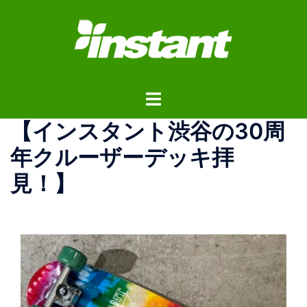
コ
ン
テ
ン
ツ
ト
へ
グ
ス
【インスタント渋谷の30周
ル
キ
メ
ッ
年クルーザーデッキ拝
ニ
プ
見！】
ュ
ー