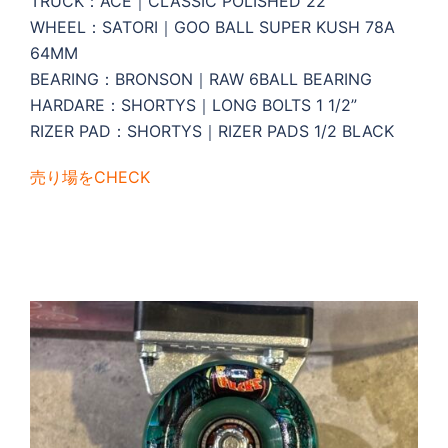
TRUCK：ACE｜CLASSIC POLISHED 22
WHEEL：SATORI｜GOO BALL SUPER KUSH 78A
64MM
BEARING：BRONSON｜RAW 6BALL BEARING
HARDARE：SHORTYS｜LONG BOLTS 1 1/2”
RIZER PAD：SHORTYS｜RIZER PADS 1/2 BLACK
売り場をCHECK