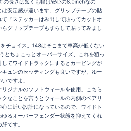
キの長さは短くも幅は安心の8.0inchなの
とは安定感が違います。グリップテープの貼
れて『ステッカーはみ出して貼ってカットオ
からグリップテープもずらして貼ってみまし
148をチョイス。148はそこまで車高が低くない
キに使うとちょこっとオーバーサイズ、これを狙っ
対してワイドトラックにするとカービングが
ンキュンのセッティングも良いですが、ゆー
いいですよ。
オリジナルのソフトウィールを使用。こちら
ックなことを言うとウィールの内側のベアリ
中心に近い設計になっているので、ワイドト
わゆるオーバーフェンダー状態を抑えてくれ
の肝です。