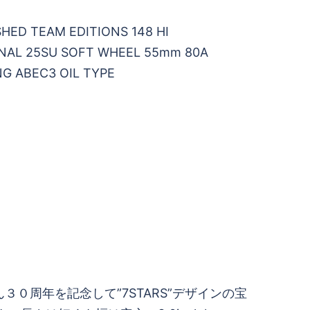
HED TEAM EDITIONS 148 HI
INAL 25SU SOFT WHEEL 55mm 80A
NG ABEC3 OIL TYPE
３０周年を記念して”7STARS”デザインの宝