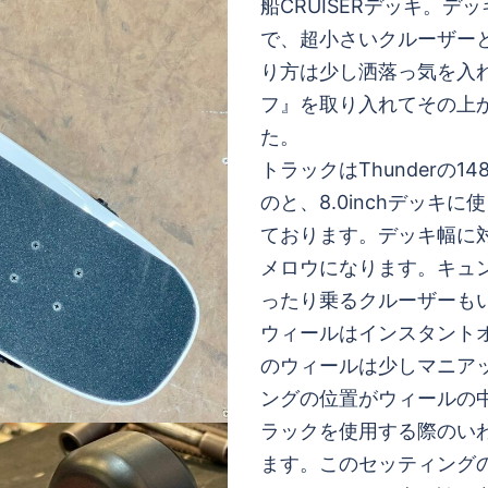
船CRUISERデッキ。デッ
で、超小さいクルーザー
り方は少し洒落っ気を入
フ』を取り入れてその上
た。
トラックはThunderの
のと、8.0inchデッ
ております。デッキ幅に
メロウになります。キュ
ったり乗るクルーザーも
ウィールはインスタント
のウィールは少しマニア
ングの位置がウィールの
ラックを使用する際のい
ます。このセッティング