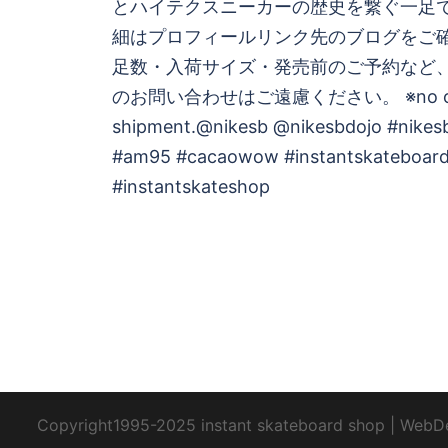
ョ
とハイテクスニーカーの歴史を繋ぐ一足
細はプロフィールリンク先のブログをご
ン
足数・入荷サイズ・発売前のご予約など
のお問い合わせはご遠慮ください。 ※no ov
shipment.@nikesb @nikesbdojo #nikes
#am95 #cacaowow #instantskateboar
#instantskateshop
Copyright1995-2025 instant skateboard shop
|
WebD