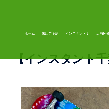
コ
ン
テ
ン
ツ
ホーム
来店ご予約
インスタント？
店舗紹
へ
ス
【インスタント千
キ
ッ
プ