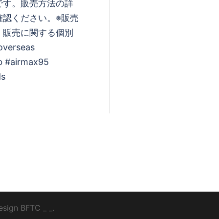
です。販売方法の詳
確認ください。※販売
、販売に関する個別
erseas
b #airmax95
ds
esign
BFTC
_ _.