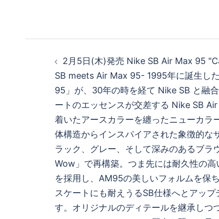
投
2月5日(木)発売 Nike SB Air Max 95 "C
稿
SB meets Air Max 95- 1995年に誕生し
95」が、30年の時を経て Nike SB 
ナ
ートのエッセンスが交差する Nike SB Air
ビ
着いたアースカラーを纏ったニューカラ
体構造からインスパイアされた象徴的な
ゲ
ラック、グレー、そして深みのあるブラウン
Wow」で再構築。つま先には耐久性の高
ー
を採用し、AM95の美しいフォルムを保
シ
スケートにも耐えうるSB仕様へとアップ
す。オリジナルのディテールを継承しつ