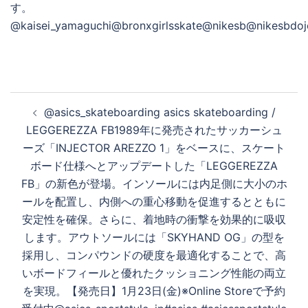
る
投
@asics_skateboarding asics skateboarding /
稿
LEGGEREZZA FB1989年に発売されたサッカーシュ
ナ
ーズ「INJECTOR AREZZO 1」をベースに、スケート
ビ
ボード仕様へとアップデートした「LEGGEREZZA
ゲ
FB」の新色が登場。インソールには内足側に大小のホ
ー
ールを配置し、内側への重心移動を促進するとともに
シ
安定性を確保。さらに、着地時の衝撃を効果的に吸収
ョ
します。アウトソールには「SKYHAND OG」の型を
ン
採用し、コンパウンドの硬度を最適化することで、高
いボードフィールと優れたクッショニング性能の両立
を実現。【発売日】1月23日(金)※Online Storeで予約