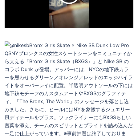
デ
オ
を
再
生
す