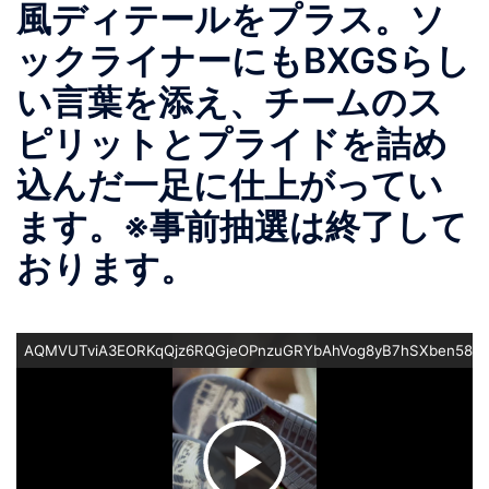
風ディテールをプラス。ソ
ックライナーにもBXGSらし
い言葉を添え、チームのス
ピリットとプライドを詰め
込んだ一足に仕上がってい
ます。※事前抽選は終了して
おります。
AQMVUTviA3EORKqQjz6RQGjeOPnzuGRYbAhVog8yB7hSXben58_K
ビ