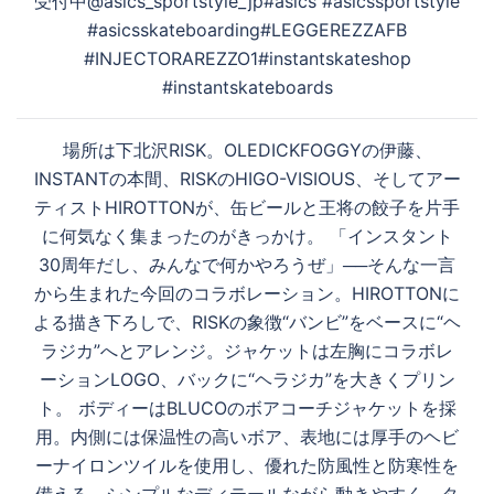
受付中@asics_sportstyle_jp#asics #asicssportstyle
#asicsskateboarding#LEGGEREZZAFB
#INJECTORAREZZO1#instantskateshop
#instantskateboards
場所は下北沢RISK。OLEDICKFOGGYの伊藤、
INSTANTの本間、RISKのHIGO-VISIOUS、そしてアー
ティストHIROTTONが、缶ビールと王将の餃子を片手
に何気なく集まったのがきっかけ。 「インスタント
30周年だし、みんなで何かやろうぜ」──そんな一言
から生まれた今回のコラボレーション。HIROTTONに
よる描き下ろしで、RISKの象徴“バンビ”をベースに“ヘ
ラジカ”へとアレンジ。ジャケットは左胸にコラボレ
ーションLOGO、バックに“ヘラジカ”を大きくプリン
ト。 ボディーはBLUCOのボアコーチジャケットを採
用。内側には保温性の高いボア、表地には厚手のヘビ
ーナイロンツイルを使用し、優れた防風性と防寒性を