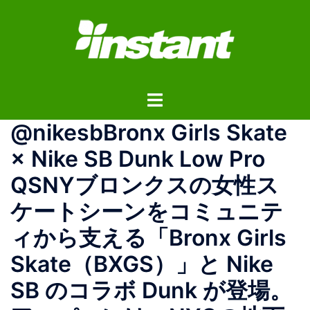
コ
ン
テ
ン
ツ
ト
へ
グ
ス
@nikesbBronx Girls Skate
ル
キ
メ
ッ
× Nike SB Dunk Low Pro
ニ
プ
QSNYブロンクスの女性ス
ュ
ー
ケートシーンをコミュニテ
ィから支える「Bronx Girls
Skate（BXGS）」と Nike
SB のコラボ Dunk が登場。