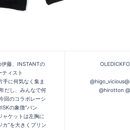
の伊藤、INSTANTの
OLEDICKFOG
アーティスト
を片手に何気なく集ま
@higo_vicious@o
周年だし、みんなで何
@hirotton @b
今回のコラボレーシ
ISKの象徴“バン
。ジャケットは左胸に
ジカ”を大きくプリン