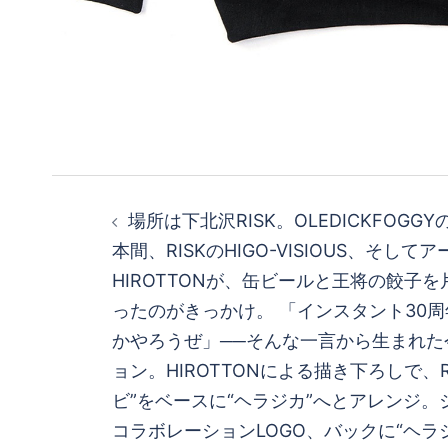
投
場所は下北沢RISK。OLEDICKFOGGY
稿
本間、RISKのHIGO-VISIOUS、そして
HIROTTONが、缶ビールと王将の餃子
ナ
ったのがきっかけ。 「インスタント30
ビ
かやろうぜ」──そんな一言から生まれた
ョン。HIROTTONによる描き下ろしで、R
ゲ
ビ”をベースに“ヘラジカ”へとアレンジ
コラボレーションLOGO、バックに“ヘラ