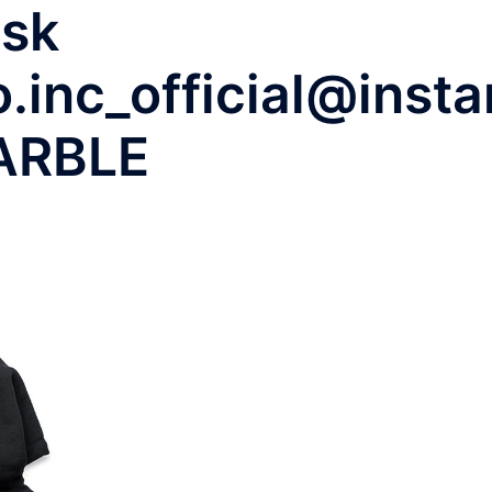
isk
.inc_official@inst
ARBLE