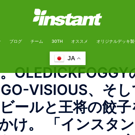
介
ブログ
チーム
30TH
オススメ
オリジナルデッキ製
JA
。OLEDICKFOGGY
IGO-VISIOUS、
、缶ビールと王将の餃
かけ。 「インスタン