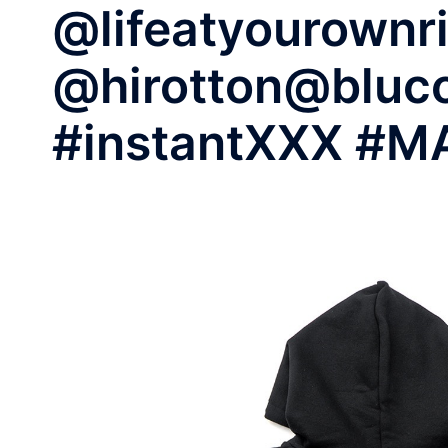
@lifeatyourownr
@hirotton@bluco
#instantXXX #M