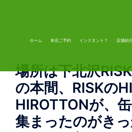
コ
ン
テ
ン
ツ
ホーム
来店ご予約
インスタント？
店舗紹
へ
ス
場所は下北沢RISK
キ
ッ
の本間、RISKのH
プ
HIROTTONが
集まったのがきっ