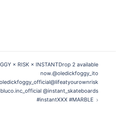
GY × RISK × INSTANTDrop 2 available
now.@oledickfoggy_ito
ledickfoggy_official@lifeatyourownrisk
luco.inc_official @instant_skateboards
#instantXXX #MARBLE