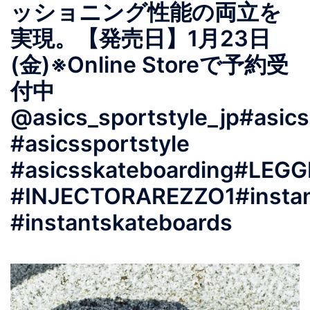
ッショニング性能の両立を
実現。【発売日】1月23日
(金)※Online Storeで予約受
付中
@asics_sportstyle_jp#asics
#asicssportstyle
#asicsskateboarding#LEG
#INJECTORAREZZO1#instan
#instantskateboards