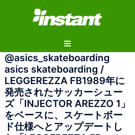
コ
ン
テ
ン
ツ
ト
へ
グ
ス
@asics_skateboarding
ル
キ
メ
ッ
asics skateboarding /
ニ
プ
LEGGEREZZA FB1989年に
ュ
ー
発売されたサッカーシュー
ズ「INJECTOR AREZZO 1」
をベースに、スケートボー
ド仕様へとアップデートし