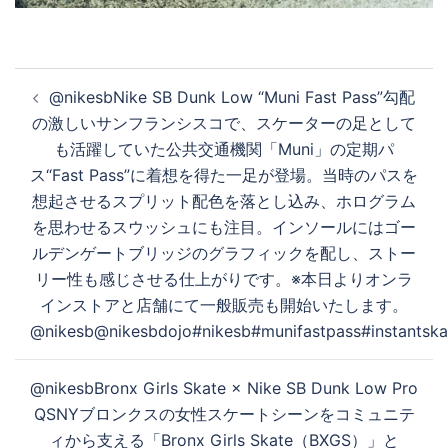
投
@nikesbNike SB Dunk Low “Muni Fast Pass”勾配
稿
の激しいサンフランシスコで、スケーターの足として
ナ
も活躍していた公共交通機関「Muni」の定期パ
ビ
ス“Fast Pass”に着想を得た一足が登場。当時のパスを
ゲ
想起させるスプリット配色を落とし込み、ホログラム
ー
を思わせるスウッシュにも注目。インソールにはゴー
シ
ルデンゲートブリッジのグラフィックを配し、ストー
ョ
リー性も感じさせる仕上がりです。※本日よりオンラ
ン
インストアと店舗にて一般販売も開始いたします。
@nikesb@nikesbdojo#nikesb#munifastpass#instantska
@nikesbBronx Girls Skate × Nike SB Dunk Low Pro
QSNYブロンクスの女性スケートシーンをコミュニテ
ィから支える「Bronx Girls Skate（BXGS）」と