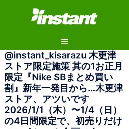
コ
ン
テ
ン
ツ
ト
へ
グ
ス
@instant_kisarazu 木更津
ル
キ
メ
ッ
ストア限定施策 其の1お正月
ニ
プ
限定『Nike SBまとめ買い
ュ
ー
割』新年一発目から…木更津
ストア、アツいです
2026/1/1（木）〜1/4（日）
の4日間限定で、初売りだけ