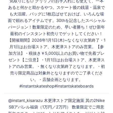
気取りにも◎ グリップのお手入れにも使えて、一本
ョ
あると何かと助かるやつ。スケート後の銭湯・温泉で
ン
も大活躍。バッグに1枚忍ばせておけば、いろんな場
面で頼れるアイテムです。30thを記念したスペシャル
バージョン！数量限定のため、早い者勝ち！ぜひ新年
最初のインスタント初売りでゲットしてください！
【開催期間】2026年1月1日(木)~なくなり次第終了・1
月1日はお台場ストア、木更津ストアのみ営業。【参
加方法】・税抜き￥5,000以上のお買い物で先着プレ
ゼント【ご注意】・1月1日はお台場ストア、木更津ス
トアのみ営業。・無くなり次第終了となります。・初
売り限定商品は対象外となりますのでご了承くださ
い。・店舗企画となります。
#instantskateshop#instantskateboards
@instant_kisarazu 木更津ストア限定施策 其の2Nike
SBアパレル福袋（1万円／2万円） 数量限定でご用意️