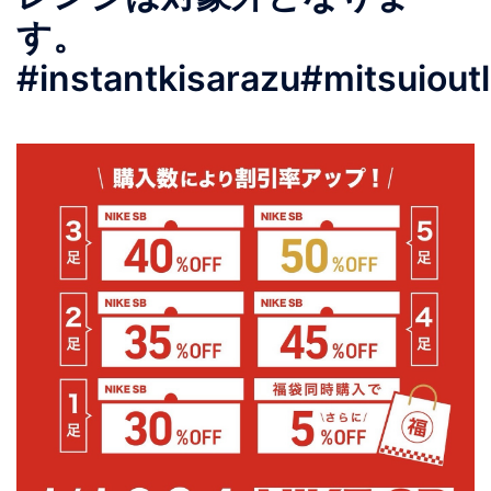
す。
#instantkisarazu#mitsuiout