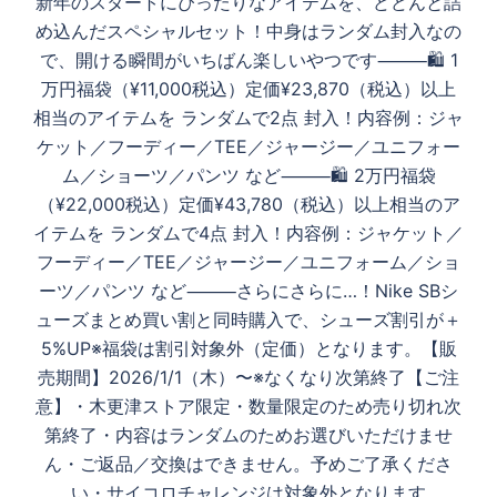
新年のスタートにぴったりなアイテムを、どどんと詰
め込んだスペシャルセット！中身はランダム封入なの
で、開ける瞬間がいちばん楽しいやつです⸻🛍️ 1
万円福袋（¥11,000税込）定価¥23,870（税込）以上
相当のアイテムを ランダムで2点 封入！内容例：ジャ
ケット／フーディー／TEE／ジャージー／ユニフォー
ム／ショーツ／パンツ など⸻🛍️ 2万円福袋
（¥22,000税込）定価¥43,780（税込）以上相当のア
イテムを ランダムで4点 封入！内容例：ジャケット／
フーディー／TEE／ジャージー／ユニフォーム／ショ
ーツ／パンツ など⸻さらにさらに…！Nike SBシ
ューズまとめ買い割と同時購入で、シューズ割引が＋
5%UP※福袋は割引対象外（定価）となります。【販
売期間】2026/1/1（木）〜※なくなり次第終了【ご注
意】・木更津ストア限定・数量限定のため売り切れ次
第終了・内容はランダムのためお選びいただけませ
ん・ご返品／交換はできません。予めご了承くださ
い・サイコロチャレンジは対象外となります