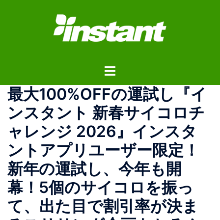
コ
ン
テ
ン
ツ
ト
へ
グ
ス
最大100%OFFの運試し『イ
ル
キ
メ
ッ
ンスタント 新春サイコロチ
ニ
プ
ャレンジ 2026』インスタ
ュ
ー
ントアプリユーザー限定！
新年の運試し、今年も開
幕！5個のサイコロを振っ
て、出た目で割引率が決ま