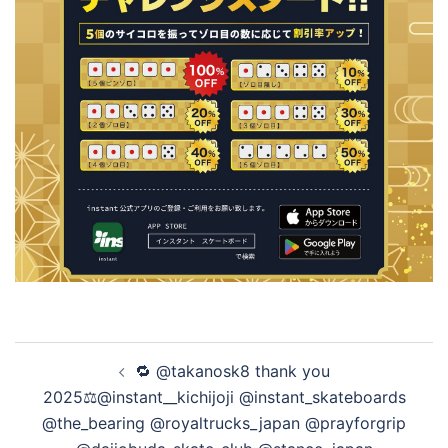
投
🔁 @takanosk8 thank you
稿
2025⚖️@instant__kichijoji @instant_skateboards
ナ
@the_bearing @royaltrucks_japan @prayforgrip
ビ