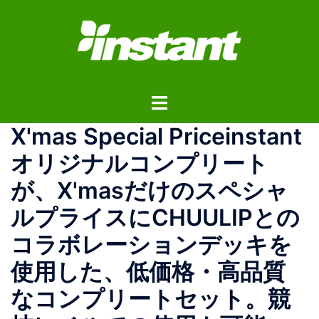
コ
ン
テ
ン
ツ
ト
へ
グ
ス
X'mas Special Priceinstant
ル
キ
メ
ッ
オリジナルコンプリート
ニ
プ
が、X'masだけのスペシャ
ュ
ー
ルプライスにCHUULIPとの
コラボレーションデッキを
使用した、低価格・高品質
なコンプリートセット。競