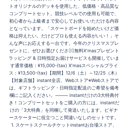
ナ
トオリジナルのデッキを使用した、低価格・高品質な
ビ
コンプリートセット。競技レベルでの使用も可能で、
ゲ
初心者から上級者まで安心してお使いいただける内容
ー
となっています。「スケートボードを始めたいけど価
シ
格は抑えたい。だけどプロも使える内容がいい！」そ
ョ
んな声にお応えする一台です。今年のクリスマスプレ
ン
ゼントに、ぜひお選びください🏻無料X'masプレゼント
ラッピング & 日時指定お届けサービスも開催していま
す通常価格：¥15,000-(tax) X'masスペシャルプライ
ス：¥13,500-(tax)【期間】12/6（土）～12/25（木）
【対象店舗】instant全店、Webストア※Webストアで
は、ギフトラッピング・日時指定配送のご希望を備考
欄にご記入ください。⸻ instantだけの3大特典付
き！コンプリートセットをご購入の方には、instantだ
けの「3大特典」を同梱して発送いたします。ビギナ
ースケーターに役立つこと間違いなしのセットです。
1. スケートスクールチケットinstantお台場ストア、