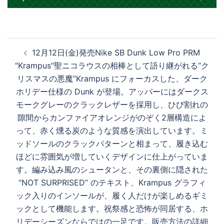
投
12月12日(金)発売Nike SB Dunk Low Pro PRM
稿
"Krampus"聖ニコラウスの相棒として語り継がれる“ク
ナ
リスマスの悪魔”Krampus にフォーカスした、ダーク
ビ
ホリデー仕様の Dunk が登場。アッパーにはダークス
ゲ
モークグレーのクラックレザーを採用し、ひび割れの
ー
隙間からカンファイアオレンジがのぞく2層構造によ
シ
って、赤く燻る炭のような質感を演出しています。ミ
ョ
ッドソールのクラックパターンと相まって、履き込む
ン
ほどに雰囲気が増していくデザインに仕上がっていま
す。編み込み風のシュータンと、その裏側に隠された
“NOT SURPRISED” のテキスト、Krampus グラフィ
ック入りのインソールが、履く人だけが楽しめるギミ
ックとして機能します。祝祭感と恐怖が同居する、ホ
リデーシーズンならではの一足です。販売方法の詳細