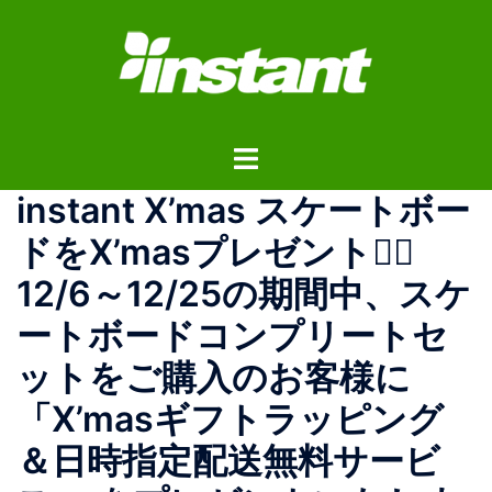
コ
ン
テ
ン
ツ
ト
へ
グ
ス
instant X’mas スケートボー
ル
キ
メ
ッ
ドをX’masプレゼントに🏻
ニ
プ
12/6～12/25の期間中、スケ
ュ
ー
ートボードコンプリートセ
ットをご購入のお客様に
「X’masギフトラッピング
＆日時指定配送無料サービ