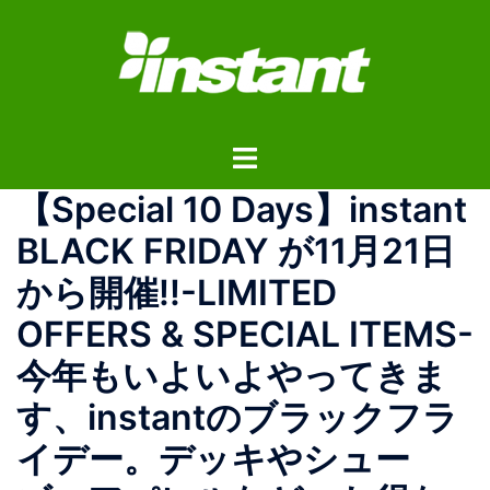
コ
ン
テ
ン
ツ
ト
へ
グ
ス
【Special 10 Days】instant
ル
キ
メ
ッ
BLACK FRIDAY が11月21日
ニ
プ
から開催!!-LIMITED
ュ
ー
OFFERS & SPECIAL ITEMS-
今年もいよいよやってきま
す、instantのブラックフラ
イデー。デッキやシュー