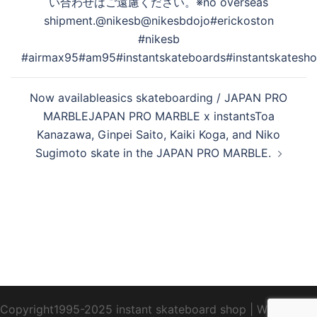
い合わせはご遠慮ください。※no overseas
shipment.@nikesb@nikesbdojo#erickoston
#nikesb
#airmax95#am95#instantskateboards#instantskatesh
Now availableasics skateboarding / JAPAN PRO
MARBLEJAPAN PRO MARBLE x instantsToa
Kanazawa, Ginpei Saito, Kaiki Koga, and Niko
Sugimoto skate in the JAPAN PRO MARBLE.
Copyright1995-2025 instant skateboard shop
|
WebDesign