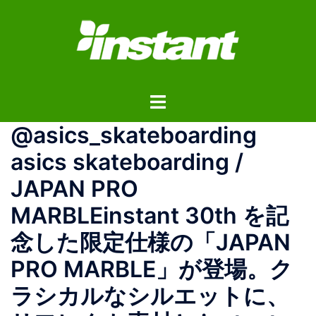
コ
ン
テ
ン
ツ
ト
へ
グ
ス
@asics_skateboarding
ル
キ
メ
ッ
asics skateboarding /
ニ
プ
JAPAN PRO
ュ
ー
MARBLEinstant 30th を記
念した限定仕様の「JAPAN
PRO MARBLE」が登場。ク
ラシカルなシルエットに、