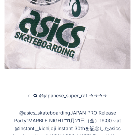
投
️‍️‍️‍🔁 @japanese_super_rat →→→→
稿
ナ
@asics_skateboardingJAPAN PRO Release
ビ
Party“MARBLE NIGHT”11月21日（金）19:00～at
ゲ
@instant__kichijoji instant 30thを記念したasics
ー