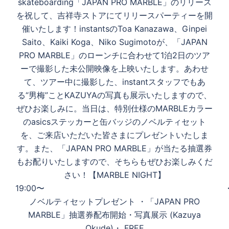
skateboarding「JAPAN PRO MARBLE」のリリース
シ
を祝して、吉祥寺ストアにてリリースパーティーを開
ョ
催いたします！instantsのToa Kanazawa、Ginpei
ン
Saito、Kaiki Koga、Niko Sugimotoが、「JAPAN
PRO MARBLE」のローンチに合わせて1泊2日のツア
ーで撮影した未公開映像を上映いたします。あわせ
て、ツアー中に撮影した、instantスタッフでもあ
る“男梅”ことKAZUYAの写真も展示いたしますので、
ぜひお楽しみに。当日は、特別仕様のMARBLEカラー
のasicsステッカーと缶バッジのノベルティセット
を、ご来店いただいた皆さまにプレゼントいたしま
す。また、「JAPAN PRO MARBLE」が当たる抽選券
もお配りいたしますので、そちらもぜひお楽しみくだ
さい！【MARBLE NIGHT】︎
19:00〜 
ノベルティセットプレゼント ・「JAPAN PRO
MARBLE」抽選券配布開始・写真展示 (Kazuya
Okude)・ FREE