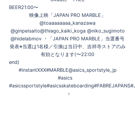
BEER︎21:00〜
映像上映「JAPAN PRO MARBLE」
@toaaaaaaaa_kanazawa
@ginpeisaito@thiago_kaiki_koga @niko_sugimoto
@hidelabmov ・「JAPAN PRO MARBLE」当選番号
発表※当選は1名様／引換は当日中、吉祥寺ストアのみ
有効となります(〜22:00
e
#instantXXX#MARBLE@asics_sportstyle_jp
#asics
#asicssportstyle#asicsskateboarding#FABREJAPANS#