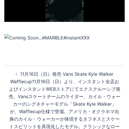
デ
オ
を
投
11月16日（日）発売 Vans Skate Kyle Walker
再
稿
Wafflecup11月16日（日）より、インスタント全店お
ナ
よびインスタントWEBストアにてエクスクルーシブ発
ビ
売。Vansスケートチームのライダー、カイル・ウォー
生
ゲ
カーのシグネチャーモデル「Skate Kyle Walker」
ー
が、Wafflecup仕様で登場。アメリカ・オクラホマ出
シ
す
身のカイル・ウォーカーが体現するタフネスとスケー
ョ
トスピリットを具現化したモデル。クラシックなロー