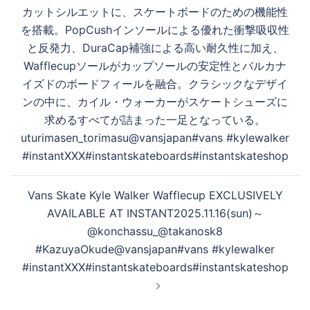
ン
カットシルエットに、スケートボードのための機能性
る
を搭載。PopCushインソールによる優れた衝撃吸収性
と反発力、DuraCap補強による高い耐久性に加え、
Wafflecupソールがカップソールの安定性とバルカナ
イズドのボードフィールを融合。クラシックなデザイ
ンの中に、カイル・ウォーカーがスケートシューズに
求めるすべてが詰まった一足となっている。
uturimasen_torimasu@vansjapan#vans #kylewalker
#instantXXX#instantskateboards#instantskateshop
Vans Skate Kyle Walker Wafflecup EXCLUSIVELY
AVAILABLE AT INSTANT2025.11.16(sun)～
@konchassu_@takanosk8
#KazuyaOkude@vansjapan#vans #kylewalker
#instantXXX#instantskateboards#instantskateshop