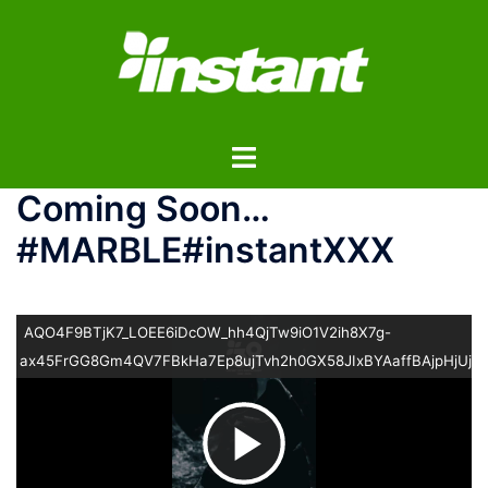
コ
ン
テ
ン
ツ
ト
へ
グ
ス
Coming Soon…
ル
キ
メ
ッ
#MARBLE#instantXXX
ニ
プ
ュ
ー
AQO4F9BTjK7_LOEE6iDcOW_hh4QjTw9iO1V2ih8X7g-
ax45FrGG8Gm4QV7FBkHa7Ep8ujTvh2h0GX58JIxBYAaffBAjpHjUjs
ビ