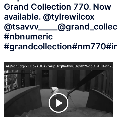
Grand Collection 770⁠. Now
available.⁠⁠️ @tylrewilcox
@tsavvv_____@grand_colle
#nbnumeric
#grandcollection#nm770#in
AQNqhudqx7EUb2zOOzZfAupOcgtlaAwyJUgv02WdpOTAFJPnh2JB
ビ