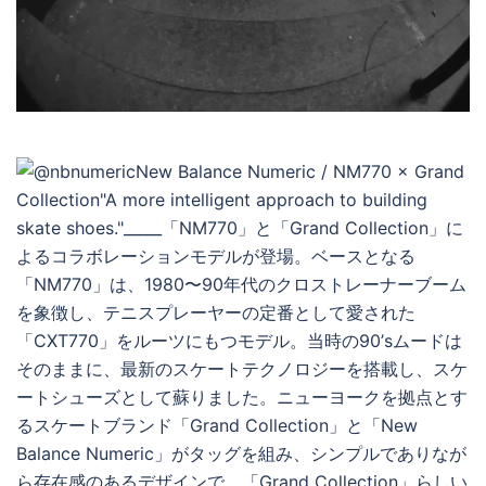
デ
オ
を
再
生
す