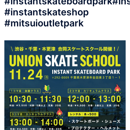
#instantskateboardpark#in
#instantskateshop
#mitsuioutletpark