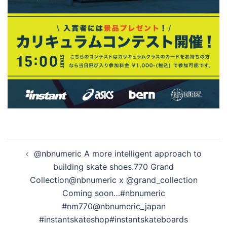
投
@nbnumeric A more intelligent approach to
稿
building skate shoes.770 Grand
ナ
Collection@nbnumeric x @grand_collection
ビ
Coming soon…#nbnumeric
ゲ
#nm770@nbnumeric_japan
ー
#instantskateshop#instantskateboards