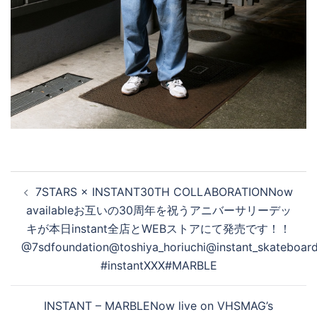
投
7STARS × INSTANT30TH COLLABORATIONNow
稿
availableお互いの30周年を祝うアニバーサリーデッ
ナ
キが本日instant全店とWEBストアにて発売です！！
ビ
@7sdfoundation@toshiya_horiuchi@instant_skateboar
ゲ
#instantXXX#MARBLE
ー
シ
INSTANT – MARBLENow live on VHSMAG’s