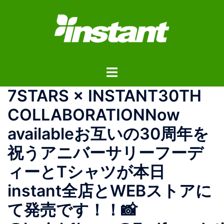
コ
ン
テ
ン
ツ
ト
へ
グ
ス
7STARS × INSTANT30TH
ル
キ
メ
ッ
COLLABORATIONNow
ニ
プ
availableお互いの30周年を
ュ
ー
祝うアニバーサリーフーデ
ィーとTシャツが本日
instant全店とWEBストアに
て発売です！！📸