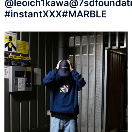
@leoich1kawa@7sdfoundati
#instantXXX#MARBLE