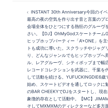
投
INSTANT 30th Anniversary今
稿
最高の夜の空気を作り出す音と言葉のプ
会場全体をひとつにする熱狂のグルーヴ
ナ
さい。【DJ】OhMyGodスケートチームG.
ビ
ヒップホップパーティー「A’+ONE」を
トも成功に導いた。スクラッチやジャグ
ゲ
り、どんなジャンルでもヒップホップへ
ル、レアグルーヴ、シティポップまで幅
ー
レコードコレクションを武器に、千葉を代
シ
して活動を続ける。YUFUCKINGDIE6
始め、スケートビデオを通してロックに
ョ
のBAR CHEEKYでDJをスタートし、現
象徴的存在として活動中。【MC】JIMAMC
ン
そしてMXMXMのディレクターなど多方