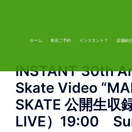
コ
ン
テ
ン
ツ
ホーム
来店ご予約
インスタント？
店舗紹
へ
ス
INSTANT 30th An
キ
ッ
Skate Video “M
プ
SKATE 公開生収録17
LIVE）19:00 Su