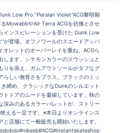
Dunk Low Pro “Persian Violet”ACG黎明期
owabbやAir Terra ACGを彷彿とさせ
インスピレーションを受けた Dunk Low
n Violet”が登場。オフノワールのスエードアッパ
イオレットのオーバーレイを重ね、ACGら
出します。シナモンカラーのスウッシュと
もりを添え、ガムアウトソールがタフなグ
アらしい無骨さをプラス。ブラックのミッ
き締め、クラシックなDunkのシルエット
アウトドアのムードを凝縮しています。秋の
な深みのあるカラーパレットが、ストリー
映える一足です。※本日よりオンラインス
アと店舗にて一般販売も開始いたします。
esbdojo#nikesb#ACG#instantskateshop