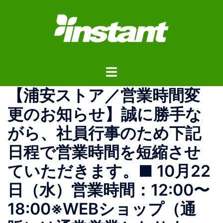
コ
ン
テ
ン
ツ
ト
へ
グ
ス
【浦安ストア／営業時間変
ル
キ
メ
ッ
更のお知らせ】誠に勝手な
ニ
プ
がら、社員行事のため下記
ュ
ー
日程で営業時間を短縮させ
ていただきます。■ 10月22
日（水）営業時間：12:00〜
18:00※WEBショップ（通