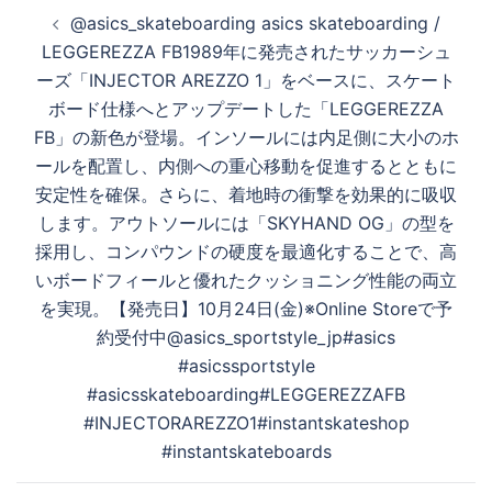
投
@asics_skateboarding asics skateboarding /
稿
LEGGEREZZA FB1989年に発売されたサッカーシュ
ナ
ーズ「INJECTOR AREZZO 1」をベースに、スケート
ビ
ボード仕様へとアップデートした「LEGGEREZZA
ゲ
FB」の新色が登場。インソールには内足側に大小のホ
ー
ールを配置し、内側への重心移動を促進するとともに
シ
安定性を確保。さらに、着地時の衝撃を効果的に吸収
ョ
します。アウトソールには「SKYHAND OG」の型を
ン
採用し、コンパウンドの硬度を最適化することで、高
いボードフィールと優れたクッショニング性能の両立
を実現。【発売日】10月24日(金)※Online Storeで予
約受付中@asics_sportstyle_jp#asics
#asicssportstyle
#asicsskateboarding#LEGGEREZZAFB
#INJECTORAREZZO1#instantskateshop
#instantskateboards