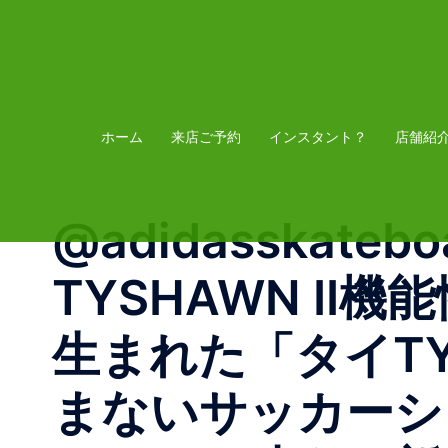
コ
ン
テ
ン
ツ
ホーム
来店ご予約
インスタント？
店舗紹
へ
ス
@adidasskateboa
キ
ッ
TYSHAWN I
プ
生まれた「タイTY
まないサッカーシ