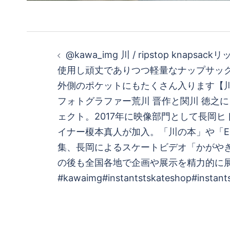
投
@kawa_img 川 / ripstop knaps
稿
使用し頑丈でありつつ軽量なナップサッ
外側のポケットにもたくさん入ります【川
ナ
フォトグラファー荒川 晋作と関川 徳之
ビ
ェクト。2017年に映像部門として長岡ヒ
イナー榎本真人が加入。「川の本」や「E
ゲ
集、長岡によるスケートビデオ「かがや
の後も全国各地で企画や展示を精力的に
ー
#kawaimg#instantstskateshop#instant
シ
ョ