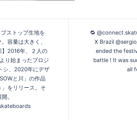
ackリップストップ生地を
️‍️‍️‍🔁 @connect.s
ク。容量は大きく、
X Brazil ️@serg
】2016年、２人の
ended the festiv
により始まったプロジ
battle ! It was 
トシ、2020年にデザ
all 
SOWと川」の作品
き」をリリース。そ
展開。
skateboards