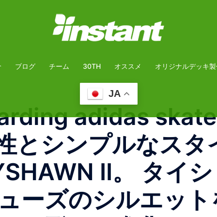
介
ブログ
チーム
30TH
オススメ
オリジナルデッキ製
JA
rding adidas skat
I機能性とシンプルなス
SHAWN II。 タ
ューズのシルエット