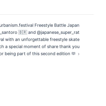
katurbanism.festival Freestyle Battle Japan
io_santoro 🇧🇷 and @japanese_super_rat
al with an unforgettable freestyle skate
such a special moment of share thank you
for being part of this second edition 🫶