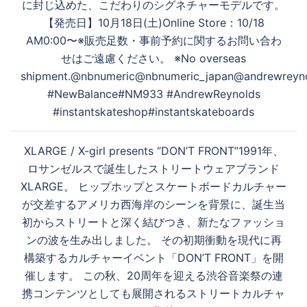
に封じ込めた、こだわりのシグネチャーモデルです。
【発売日】10月18日(土)Online Store：10/18
AM0:00〜※販売足数・事前予約に関するお問い合わ
せはご遠慮ください。 ※No overseas
shipment.@nbnumeric@nbnumeric_japan@andrewreyn
#NewBalance#NM933 #AndrewReynolds
#instantskateshop#instantskateboards
XLARGE / X-girl presents “DON’T FRONT”1991年、
ロサンゼルスで誕生したストリートウェアブランド
XLARGE。 ヒップホップとスケートボードカルチャー
が交差するアメリカ西海岸のシーンを背景に、誕生当
初からストリートと深く結びつき、新たなファッショ
ンの波を生み出しました。 その初期衝動を現代に再
構築するカルチャーイベント「DON’T FRONT」を開
催します。 この秋、20周年を迎える渋谷音楽祭の連
携コンテンツとしても展開されるストリートカルチャ