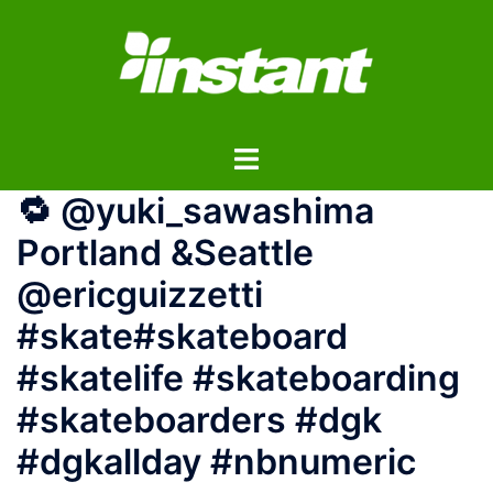
コ
ン
テ
ン
ツ
ト
へ
グ
ス
🔁 @yuki_sawashima
ル
キ
メ
ッ
Portland &Seattle
ニ
プ
@ericguizzetti
ュ
ー
#skate#skateboard
#skatelife #skateboarding
#skateboarders #dgk
#dgkallday #nbnumeric