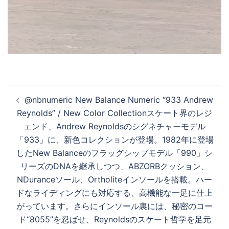
投
@nbnumeric New Balance Numeric “933 Andrew
稿
Reynolds” / New Color Collectionスケート界のレジ
ナ
ェンド、Andrew Reynoldsのシグネチャーモデル
ビ
「933」に、新色コレクションが登場。1982年に登場
ゲ
したNew Balanceのフラッグシップモデル「990」シ
ー
リーズのDNAを継承しつつ、ABZORBクッション、
シ
NDuranceソール、Ortholite︎インソールを搭載。ハー
ョ
ドなライディングにも対応する、高機能な一足に仕上
ン
がっています。さらにインソール裏には、秘密のコー
ド“8055”を忍ばせ、Reynoldsのスケート哲学を足元